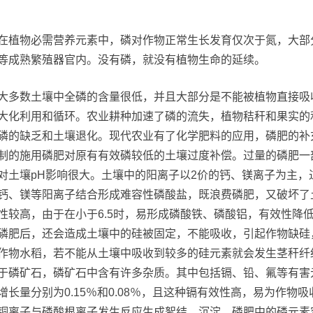
在植物必需营养元素中，磷对作物正常生长发育仅次于氮，大部
等成熟繁殖器官内。没有磷，就没有植物生命的延续。
大多数土壤中全磷的含量很低，并且大部分是不能被植物直接吸
大化利用和循环。农业耕种加速了磷的流失，植物秸秆和果实的
磷的缺乏和土壤退化。现代农业有了化学肥料的应用，磷肥的补
制的施用磷肥对原有有效磷较低的土壤过度补偿。过量的磷肥一
对土壤pH影响很大。土壤中的阳离子以2价的钙、镁离子为主
钙、镁等阳离子结合形成难容性磷酸盐，既浪费磷肥，又破坏了土壤
性较高，由于在小于6.5时，易形成磷酸铁、磷酸铝，有效性降低
磷肥后，还会造成土壤中的硅被固定，不能吸收，引起作物缺硅
作物水稻，若不能从土壤中吸收到较多的硅元素就会发生茎秆纤
于磷矿石，磷矿石中含有许多杂质。其中包括镉、铅、氟等有害
增长量分别为0.15％和0.08％，且这种镉有效性高，易为作
铜离子与磷酸根离子发生反应生成絮结、沉淀，磷肥中的磷元素