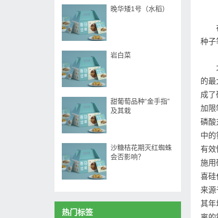
晚华矮1号（水稻）
种子
岩白菜
的最
成了
甜葡萄品种“金手指”
加限
及其栽
磷酸
中的
沙糖桔花期灭红蜘蛛
有效
会否影响？
施用
喜硅
来源
其年
热门标签
离的