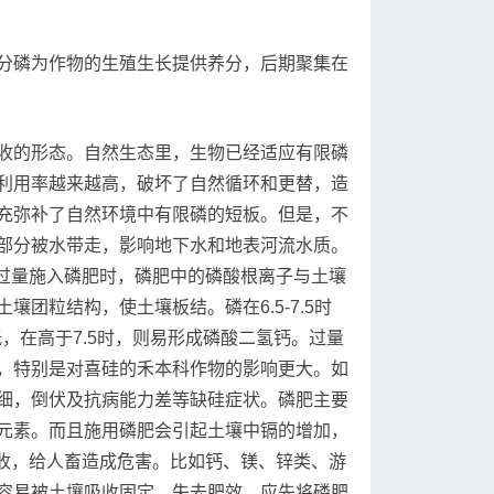
分磷为作物的生殖生长提供养分，后期聚集在
收的形态。自然生态里，生物已经适应有限磷
利用率越来越高，破坏了自然循环和更替，造
充弥补了自然环境中有限磷的短板。但是，不
部分被水带走，影响地下水和地表河流水质。
，过量施入磷肥时，磷肥中的磷酸根离子与土壤
团粒结构，使土壤板结。磷在6.5-7.5时
，在高于7.5时，则易形成磷酸二氢钙。过量
，特别是对喜硅的禾本科作物的影响更大。如
细，倒伏及抗病能力差等缺硅症状。磷肥主要
元素。而且施用磷肥会引起土壤中镉的增加，
物吸收，给人畜造成危害。比如钙、镁、锌类、游
容易被土壤吸收固定，失去肥效，应先将磷肥