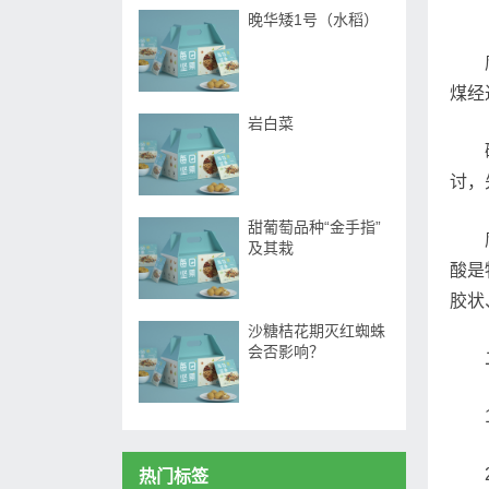
晚华矮1号（水稻）
煤经
岩白菜
讨，
甜葡萄品种“金手指”
及其栽
酸是
胶状
沙糖桔花期灭红蜘蛛
会否影响？
热门标签