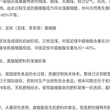
一般接近或暴露地表的褐煤、烟煤、无烟煤，经过空气、阳光、
物。由此过程生成的腐植酸成为风化煤腐植酸，也叫天然再生腐
～80%不等。
3、泥炭（泥煤、草炭等）腐植酸
泥炭是成煤的初始阶段，又称泥煤，中国泥煤中腐植酸含量在20
废体和腐植酸组成，中国泥炭中腐植酸含量在20～40%。
五、腐植酸肥料的发展前景
1、我国绿色食品的全过程，质量控制技术体系，整体已达到欧
已于国际接轨，但如何生产出绿色安全食品，根本问题还在于如
持有机、无机肥相结合，使用腐植酸类的肥料是唯一的选择，腐植
2、大量研究表明，腐植酸是无机肥料的挚友，是氮肥的缓释剂