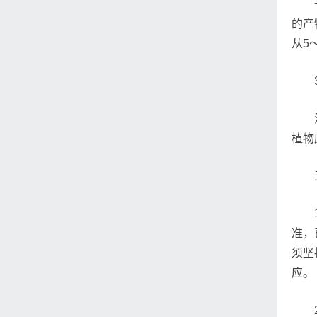
的产
从5
植物
准，
须坚
应。