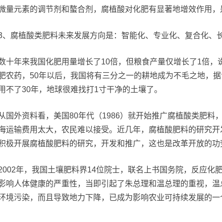
微量元素的调节剂和螯合剂，腐植酸对化肥有显著地增效作用，
3、腐植酸类肥料未来发展方向是：智能化、专业化、复合化、
数十年来我国化肥用量增长了10倍，但粮食产量仅增长了1倍，
肥农药，50年以后，我国将有三分之一的耕地成为不毛之地，
用不了30年，地球很难找打1寸干净的土壤了。
从国外资料看，美国80年代（1986）就开始推广腐植酸类肥
海运输费用太大，农民难以接受。近几年，腐植酸肥料的研究开
积极开展腐植酸肥料的研究，开发和推广，这也是改革开放的功
2002年，我国土壤肥料界14位院士，联名上书国务院，反应
影响人体健康的严重性，当即引起了朱总理和温总理的重视，温
环境污染，而且导致地力下降，已成为影响农业可持续发展的一