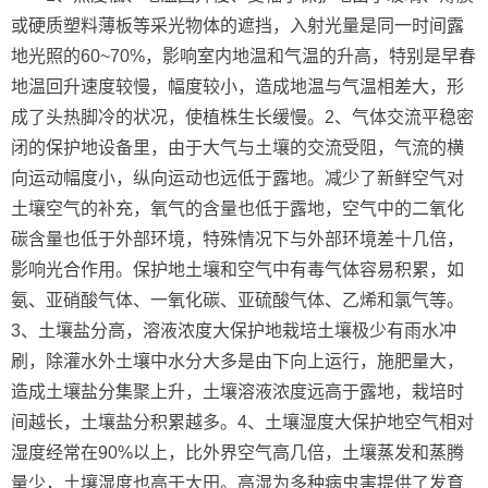
或硬质塑料薄板等采光物体的遮挡，入射光量是同一时间露
地光照的60~70%，影响室内地温和气温的升高，特别是早春
地温回升速度较慢，幅度较小，造成地温与气温相差大，形
成了头热脚冷的状况，使植株生长缓慢。2、气体交流平稳密
闭的保护地设备里，由于大气与土壤的交流受阻，气流的横
向运动幅度小，纵向运动也远低于露地。减少了新鲜空气对
土壤空气的补充，氧气的含量也低于露地，空气中的二氧化
碳含量也低于外部环境，特殊情况下与外部环境差十几倍，
影响光合作用。保护地土壤和空气中有毒气体容易积累，如
氨、亚硝酸气体、一氧化碳、亚硫酸气体、乙烯和氯气等。
3、土壤盐分高，溶液浓度大保护地栽培土壤极少有雨水冲
刷，除灌水外土壤中水分大多是由下向上运行，施肥量大，
造成土壤盐分集聚上升，土壤溶液浓度远高于露地，栽培时
间越长，土壤盐分积累越多。4、土壤湿度大保护地空气相对
湿度经常在90%以上，比外界空气高几倍，土壤蒸发和蒸腾
量少，土壤湿度也高于大田。高湿为多种病虫害提供了发育