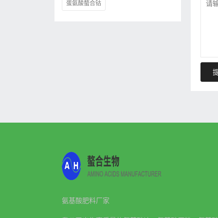
蛋氨酸螯合钴
氨基酸肥料厂家