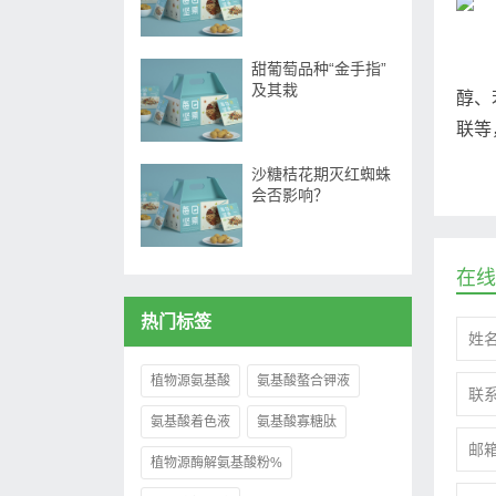
甜葡萄品种“金手指”
及其栽
醇、
联等
沙糖桔花期灭红蜘蛛
会否影响？
在线
热门标签
植物源氨基酸
氨基酸螯合钾液
氨基酸着色液
氨基酸寡糖肽
植物源酶解氨基酸粉%