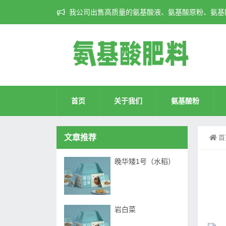
我公司出售高质量的氨基酸液、氨基酸原粉、氨基酸
首页
关于我们
氨基酸粉
文章推荐
首
晚华矮1号（水稻）
岩白菜