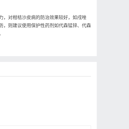
，对柑桔沙皮病的防治效果较好，如戌唑
防，则建议使用保护性药剂如代森锰锌、代森
。