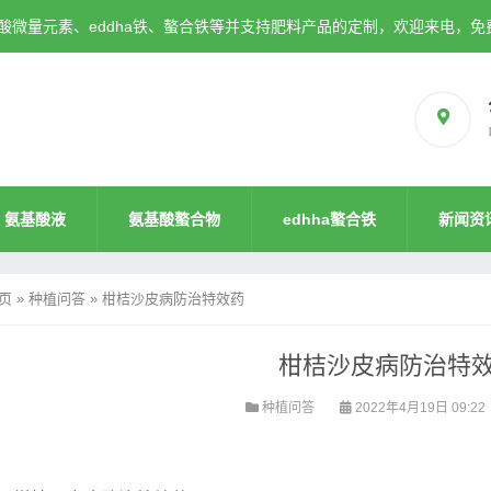
微量元素、eddha铁、螯合铁等并支持肥料产品的定制，欢迎来电，免
氨基酸液
氨基酸螯合物
edhha螯合铁
新闻资
页
»
种植问答
»
柑桔沙皮病防治特效药
柑桔沙皮病防治特
种植问答
2022年4月19日 09:22