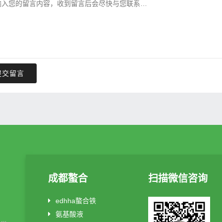
提交留言
成都螯合
扫描微信咨询
edhha螯合铁
氨基酸液