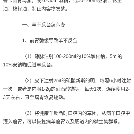
鲁卡因青霉素，或20-30ml酒精，或50-100ml豆油、花生
油、棉籽油，制止内容物发酵。
一、羊不反刍怎么办
1、前胃弛缓导致羊不反刍
（1）静脉注射100-200ml的10%氯化钠，5ml的
10%安钠咖促进羊反刍。
（2）皮下注射2ml的硫酸新斯的明，每隔6小时注射
一次，或者是内服1-2g的酒石酸锑钾，每天1次，连续使用2-
3天左右，直至瘤胃恢复蠕动。
（3）将健康羊反刍时口腔内的草团，从病羊口腔中
灌入瘤胃，可以恢复病羊瘤胃以及肠道内的微生物群系。