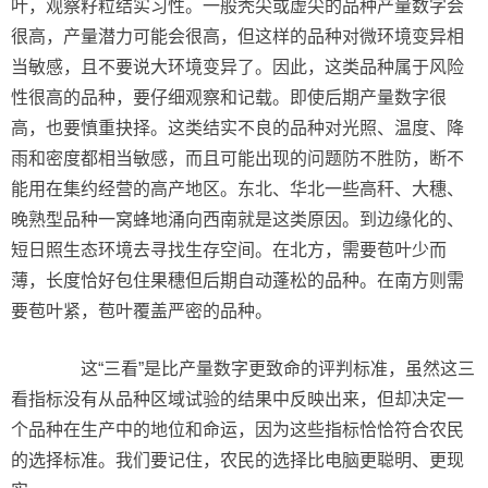
叶，观察籽粒结实习性。一般秃尖或虚尖的品种产量数字会
很高，产量潜力可能会很高，但这样的品种对微环境变异相
当敏感，且不要说大环境变异了。因此，这类品种属于风险
性很高的品种，要仔细观察和记载。即使后期产量数字很
高，也要慎重抉择。这类结实不良的品种对光照、温度、降
雨和密度都相当敏感，而且可能出现的问题防不胜防，断不
能用在集约经营的高产地区。东北、华北一些高秆、大穗、
晚熟型品种一窝蜂地涌向西南就是这类原因。到边缘化的、
短日照生态环境去寻找生存空间。在北方，需要苞叶少而
薄，长度恰好包住果穗但后期自动蓬松的品种。在南方则需
要苞叶紧，苞叶覆盖严密的品种。
这“三看”是比产量数字更致命的评判标准，虽然这三
看指标没有从品种区域试验的结果中反映出来，但却决定一
个品种在生产中的地位和命运，因为这些指标恰恰符合农民
的选择标准。我们要记住，农民的选择比电脑更聪明、更现