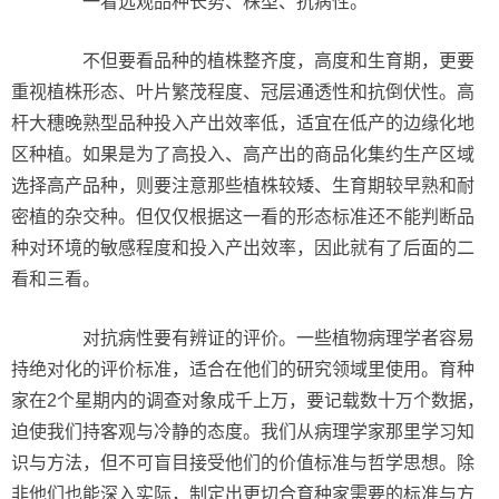
一看远观品种长势、株型、抗病性。
不但要看品种的植株整齐度，高度和生育期，更要
重视植株形态、叶片繁茂程度、冠层通透性和抗倒伏性。高
杆大穗晚熟型品种投入产出效率低，适宜在低产的边缘化地
区种植。如果是为了高投入、高产出的商品化集约生产区域
选择高产品种，则要注意那些植株较矮、生育期较早熟和耐
密植的杂交种。但仅仅根据这一看的形态标准还不能判断品
种对环境的敏感程度和投入产出效率，因此就有了后面的二
看和三看。
对抗病性要有辨证的评价。一些植物病理学者容易
持绝对化的评价标准，适合在他们的研究领域里使用。育种
家在2个星期内的调查对象成千上万，要记载数十万个数据，
迫使我们持客观与冷静的态度。我们从病理学家那里学习知
识与方法，但不可盲目接受他们的价值标准与哲学思想。除
非他们也能深入实际，制定出更切合育种家需要的标准与方