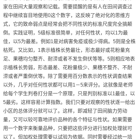
家在田间大量观察和记载。需要提醒的是有人在田间调查过
程中继续盲目地使用0这个数字，这反映了绝对化的思维方
式，它的致命弱点是经常会把不同性状的标准尺度完全搞颠
倒。实践证明，5级标准很简单，对任何性状，均以1为最
佳，以5为最差。例如1是对病害免疫或极少得病。5则是全株
枯死。又比如，1表示植株长势最壮，形态最好或花粉量充
足、果穗均匀整齐、耐涝或者不发生倒伏等等。5则相应地表
示植株长势弱，形态最差、花粉量极少、果穗不整齐、不耐
涝或者严重倒伏等。除了需要用百分数表示的性状调查结果
以外，几乎对任何性状都可以用1－5来评分。这就像是老师
给每个学生判卷打分是一个原理，只是判别标准以1最佳，以
5最劣。这样容易计算指数。我们只要对观察的性状逐一给出
小区的总体评分就可以了。这样，即减轻了田间脑力劳动
量，又可以较可靠地评价品种的各个特征与性状。如果需要
用一个数字来衡量品种，只要把这些评分进行加权处理就可
以了。但加权处理需要以试验为依据。同时需要经过统一培