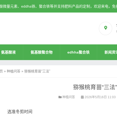
微量元素、eddha铁、螯合铁等并支持肥料产品的定制，欢迎来电，免
氨基酸液
氨基酸螯合物
edhha螯合铁
新闻资
页
»
种植问答
»
猕猴桃育苗“三法”
猕猴桃育苗“三法”
种植问答
2026年5月16日 11:03
选准冬剪时间