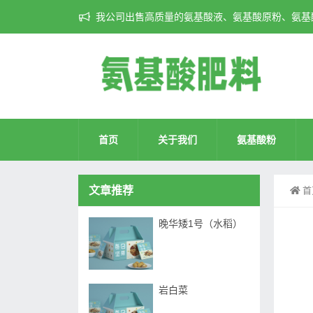
我公司出售高质量的氨基酸液、氨基酸原粉、氨基酸
首页
关于我们
氨基酸粉
文章推荐
首
晚华矮1号（水稻）
岩白菜