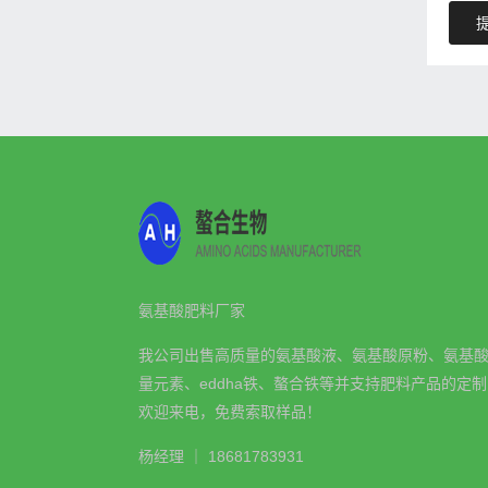
氨基酸肥料厂家
我公司出售高质量的氨基酸液、氨基酸原粉、氨基
量元素、eddha铁、螯合铁等并支持肥料产品的定
欢迎来电，免费索取样品！
杨经理 ｜ 18681783931