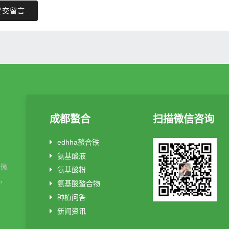
提交留言
成都螯合
扫描微信咨询
edhha螯合铁
氨基酸液
酸微
氨基酸粉
制，
氨基酸螯合物
种植问答
新闻资讯