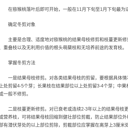
在猕猴桃落叶后即可开始，一般在11月下旬至1月下旬最为
确定冬剪对象
主要是合理、适度地对猕猴桃的结果母枝修剪和枝蔓更新修剪
、重叠枝以及无利用价值的根头萌蘖枝和无培养前途的发育枝。
掌握冬剪方法
一是结果母枝修剪。对各类结果母枝的剪留，要根据具体情况
上处剪留4-5个芽；长果枝在结果部位以上处剪留3-4个芽；中果枝
或一般不修剪。
二是枝蔓更新修剪。对已衰老或连续2-3年以上的结果母枝
或营养枝，可将结果母枝回缩到健壮部位剪截，防止结果部位外
部有潜伏芽处的以上部位剪除，剪截部位应掌握在离芽上3厘米