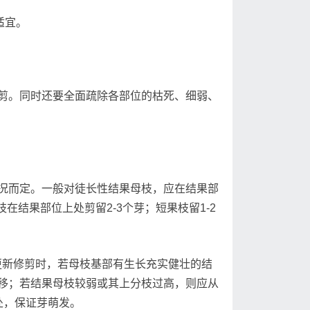
适宜。
。同时还要全面疏除各部位的枯死、细弱、
而定。一般对徒长性结果母枝，应在结果部
在结果部位上处剪留2-3个芽；短果枝留1-2
更新修剪时，若母枝基部有生长充实健壮的结
移；若结果母枝较弱或其上分枝过高，则应从
处，保证芽萌发。