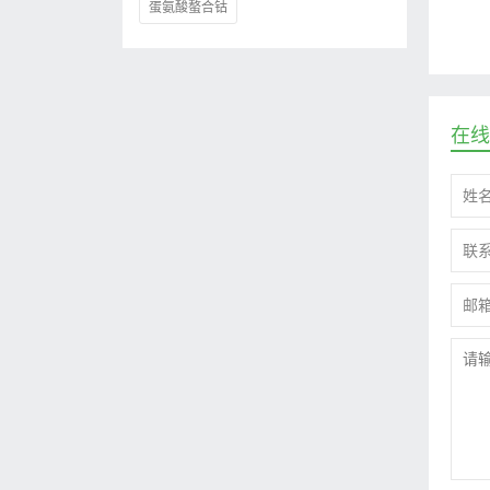
蛋氨酸螯合钴
在线