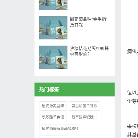
甜葡萄品种“金手指”
及其栽
沙糖桔花期灭红蜘蛛
病虫
会否影响？
热门标签
位以
个芽
植物源氨基酸
氨基酸螯合钾液
氨基酸着色液
氨基酸寡糖肽
果枝
植物源酶解氨基酸粉%
其基