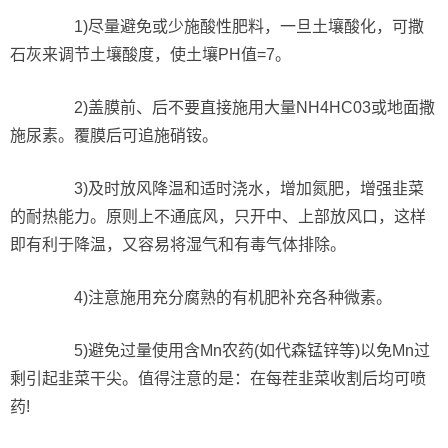
1)尽量避免或少施酸性肥料，一旦土壤酸化，可撒
石灰来调节土壤酸度，使土壤PH值=7。
2)盖膜前、后不要直接施用大量NH4HC03或地面撒
施尿素。覆膜后可追施硝铵。
3)及时放风降温和适时浇水，增加氮肥，增强韭菜
的耐热能力。原则上不通底风，只开中、上部放风口，这样
即有利于降温，又容易将湿气和有毒气体排除。
4)注意施用充分腐熟的有机肥补充各种微素。
5)避免过量使用含Mn农药(如代森锰锌等)以免Mn过
剩引起韭菜干尖。值得注意的是：在每茬韭菜收割后均可喷
药!