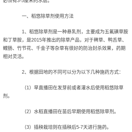
必须有3-5厘米的水层。
一、稻悠除草剂使用方法
1、稻悠除草剂是一种悬乳剂，主要成为五氟磺草胺
和丁草胺，是2015年推出的除草产品，对于稗草、鸭舌草、
鲤肠、竹节花、千金子等杂草有很好的防治封杀效果，药期
相对灵活。
2、根据田地的不同可以分为以下几种施药方式：
（1）旱直播田在发芽前或者灌水后使用稻悠除草
剂。
（2）水稻直播田在苗后早期使用稻悠除草剂。
（3）插秧栽培则在插秧后5-7天进行施药。