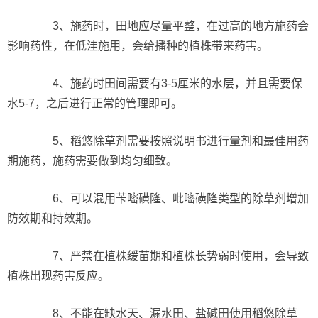
3、施药时，田地应尽量平整，在过高的地方施药会
影响药性，在低洼施用，会给播种的植株带来药害。
4、施药时田间需要有3-5厘米的水层，并且需要保
水5-7，之后进行正常的管理即可。
5、稻悠除草剂需要按照说明书进行量剂和最佳用药
期施药，施药需要做到均匀细致。
6、可以混用苄嘧磺隆、吡嘧磺隆类型的除草剂增加
防效期和持效期。
7、严禁在植株缓苗期和植株长势弱时使用，会导致
植株出现药害反应。
8、不能在缺水天、漏水田、盐碱田使用稻悠除草