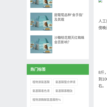
甜葡萄品种“金手指”
及其栽
人工
傍晚
沙糖桔花期灭红蜘蛛
会否影响？
热门标签
8斤
到1
植物源氨基酸
氨基酸螯合钾液
右。
氨基酸着色液
氨基酸寡糖肽
植物源酶解氨基酸粉%