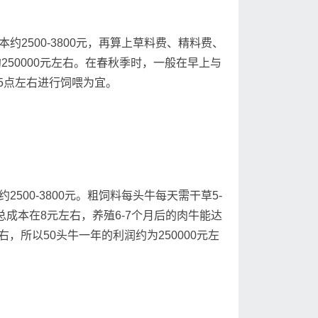
约2500-3800元，再算上草料费、精料费、
250000元左右。在春秋季时，一般在早上与
5点左右进行饲喂为宜。
500-3800元。粗饲料每头牛每天需干草5-
总成本在8元左右，养殖6-7个月后的肉牛能达
右，所以50头牛一年的利润约为250000元左