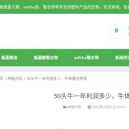
微量元素、eddha铁、螯合铁等并支持肥料产品的定制，欢迎来电，免
氨基酸液
氨基酸螯合物
edhha螯合铁
新闻资
页
»
种植问答
»
50头牛一年利润多少，牛体重对照表
50头牛一年利润多少，牛
种植问答
2022年2月21日 09:47