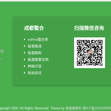
成都螯合
扫描微信咨询
edhha螯合铁
氨基酸液
酸微
氨基酸粉
制，
氨基酸螯合物
种植问答
新闻资讯
pyright 2020. All Rights Reserved. Theme by
氨基酸肥料
蜀ICP备202203065