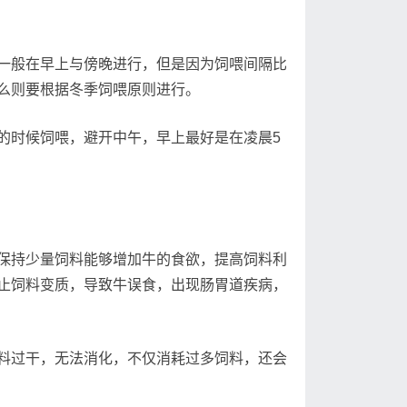
般在早上与傍晚进行，但是因为饲喂间隔比
么则要根据冬季饲喂原则进行。
时候饲喂，避开中午，早上最好是在凌晨5
持少量饲料能够增加牛的食欲，提高饲料利
止饲料变质，导致牛误食，出现肠胃道疾病，
过干，无法消化，不仅消耗过多饲料，还会