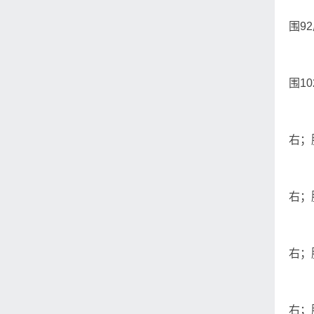
围9
围1
右；
右；
右；
右；