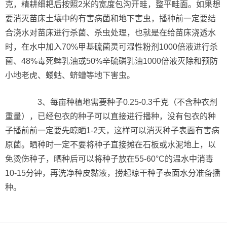
克，精耕细耙后按照2米的宽度包沟开畦，整平畦面。如果想
要消灭苗床土壤中的有害病菌和地下害虫，播种前一定要结
合浇水对苗床进行杀菌、杀虫处理，也就是在给苗床浇透水
时，在水中加入70%甲基硫菌灵可湿性粉剂1000倍液进行杀
菌、48%毒死蜱乳油或50%辛硫磷乳油1000倍液灭除和预防
小地老虎、蝼蛄、蛴螬等地下害虫。
3、每亩种植地需要种子0.25-0.3千克（不含种衣剂
重量），已经包衣的种子可以直接进行播种，没有包衣的种
子播前前一定要先晾晒1-2天，这样可以消灭种子表面有害病
原菌。晒种时一定不要将种子直接摊在石板或水泥地上，以
免烫伤种子，晒种后可以将种子放在55-60°C的温水中消毒
10-15分钟，再洗净种皮黏液，捞起晾干种子表面水分准备播
种。