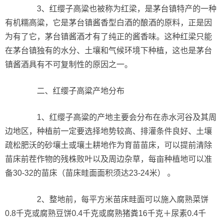
3、红缨子高粱也被称为红梁，是茅台镇特产的一种
有机糯高粱，它是茅台镇酱香型白酒的酿酒的原料，正是因
为有了它，茅台镇酱酒才有了纯正的酱香味。这种红梁只能
在茅台镇独有的水分、土壤和气候环境下种植，这也是茅台
镇酱酒具有不可复制性的原因之一。
二、红缨子高粱产地分布
1、红缨子高粱的产地主要会分布在赤水河谷及其周
边地区，种植前一定要选择地势较高、排灌条件良好、土壤
疏松肥沃的砂壤土或壤土耕地作为育苗苗床，可以提前清除
苗床前茬作物的残株败叶以及周边杂草，每亩种植地可以准
备30-32的苗床（苗床畦面面积须达23-24米） 。
2、整地前，每平方米苗床畦面可以施入腐熟菜饼
0.8千克或腐熟豆饼0.4千克或腐熟猪粪16千克＋尿素0.4千