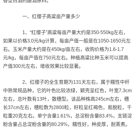
香型白酒的酿酒原料。
一、红缨子高粱亩产量多少
1、“红缨子”高粱每亩产量大约是350-550kg左右，
如果以价格3.0元/kg计算，每亩产值一般是在1050-1650元左
右。玉米产量大约是在450kg/亩左右，收购价格为1.6-1.7
元/kg，每亩产值在750元左右。种植高粱比种玉米可以提高
产值300元左右，增收效果比较显著。
2、红缨子的全生育期为131天左右，属于糯性中杆
中熟常规品种，它的叶色比较浓绿，颖壳呈红色，叶宽7.3cm
左右，总叶数有13叶，散穗型。该品种株高245cm左右，穗
长37cm左右，穗粒数为2800粒，籽粒呈红褐色，易脱粒，千
粒重20克左右。单宁含量1.61%，总淀粉含量83.4%，支链淀
粉含量占总淀粉含量的80.29%，糯性好，种皮厚，耐蒸煮。