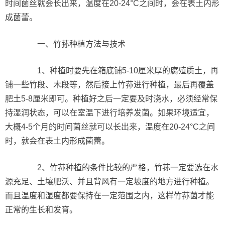
时间菌丝就会长出来，温度在20-24°C之间时，会在表土内形
成菌蕾。
一、竹荪种植方法与技术
1、种植时要先在箱底铺5-10厘米厚的腐殖质土，再
铺一些竹段、木段等，然后接上竹荪进行种植，最后再覆盖
肥土5-8厘米即可。种植好之后一定要及时浇水，必须经常保
持湿润状态，可以在室温下进行培养发菌。如果环境适宜，
大概4-5个月的时间菌丝就可以长出来，温度在20-24°C之间
时，就会在表土内形成菌蕾。
2、竹荪种植的条件比较的严格，竹荪一定要选在水
源充足、土壤肥沃、并且背风有一定坡度的地方进行种植。
而且温度和湿度都要保持在一定范围之内，这样竹荪菌才能
正常的生长和发育。