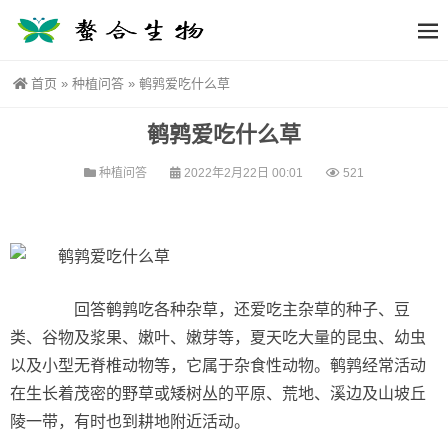
首页
»
种植问答
»
鹌鹑爱吃什么草
鹌鹑爱吃什么草
种植问答
2022年2月22日 00:01
521
回答鹌鹑吃各种杂草，还爱吃主杂草的种子、豆
类、谷物及浆果、嫩叶、嫩芽等，夏天吃大量的昆虫、幼虫
以及小型无脊椎动物等，它属于杂食性动物。鹌鹑经常活动
在生长着茂密的野草或矮树丛的平原、荒地、溪边及山坡丘
陵一带，有时也到耕地附近活动。