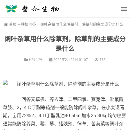
首页
»
种植问答
»
阔叶杂草用什么除草剂，除草剂的主要成分是什么
阔叶杂草用什么除草剂，除草剂的主要成分
是什么
种植问答
2022年2月22日 01:07
773
回答麦草畏、莠去津、二甲四氯、赛克津、吡氟酰
草胺、2，4-D丁酯等药剂一般能防除阔叶杂草，在小麦返青
期，亩用72％2，4-D丁酯乳油40-50ml加水25-30kg均匀喷雾
通常能防除荠菜、藜、蓼、猪殃殃、律草、苦荬菜等阔叶杂