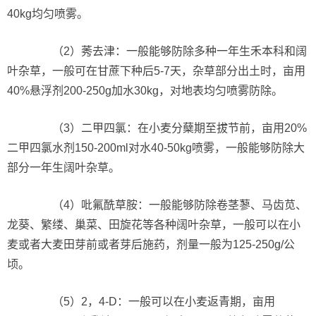
40kg均匀喷雾。
（2）莠去津：一般能够防除多种一年生禾本科和阔
叶杂草，一般可在甘蔗下种后5-7天，杂草部分出土时，亩用
40%悬浮剂200-250g加水30kg，对地表均匀喷雾防除。
（3）二甲四氯：在小麦分蘖期至拔节前，亩用20%
二甲四氯水剂150-200ml对水40-50kg喷雾，一般能够防除大
部分一年生阔叶杂草。
（4）吡氟酰草胺：一般能够防除卷茎蓼、马齿苋、
龙葵、繁缕、巢菜、田旋花等各种阔叶杂草，一般可以在小
麦或者大麦田芽前或者芽后施药，剂量一般为125-250g/公
顷。
（5）2，4-D：一般可以在小麦返青期，亩用