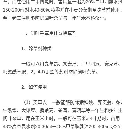
草，而在使用二甲四氯时，亩用量一般为20%二甲四氯水剂
150-200ml对水40-50kg喷雾并在小麦分蘖期至拔节前使用，
至于莠去津则能防除阔叶杂草与一年生禾本科杂草。
一、阔叶杂草用什么除草剂
1、除草剂种类
一般可以用麦草畏、莠去津、二甲四氯、赛克津、
吡氟酰草胺、2，4-D丁酯等药剂防除阔叶杂草。
2、如何使用
（1）麦草畏：一般能够防除猪殃殃、荞麦蔓、藜、
牛繁缕、大巢菜、播娘蒿、苍耳、薄朔草等一年生和多年生
阔叶杂草，用在玉米上时，一般可在玉米3-4叶期时，亩用
48%麦草畏水剂20-30ml＋48%甲草胺乳油200-400ml水25-