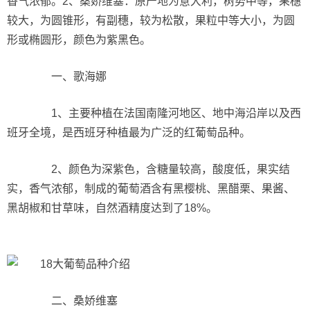
香气浓郁。2、桑娇维塞：原产地为意大利，树势中等，果穗
较大，为圆锥形，有副穗，较为松散，果粒中等大小，为圆
形或椭圆形，颜色为紫黑色。
一、歌海娜
1、主要种植在法国南隆河地区、地中海沿岸以及西
班牙全境，是西班牙种植最为广泛的红葡萄品种。
2、颜色为深紫色，含糖量较高，酸度低，果实结
实，香气浓郁，制成的葡萄酒含有黑樱桃、黑醋栗、果酱、
黑胡椒和甘草味，自然酒精度达到了18%。
二、桑娇维塞