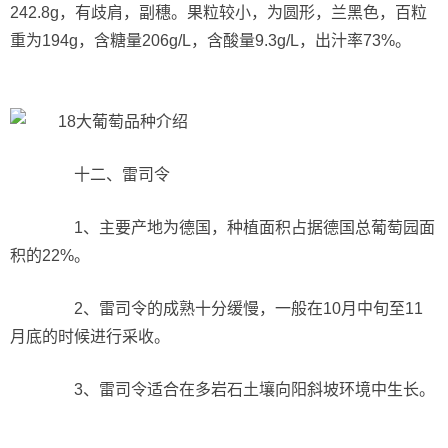
242.8g，有歧肩，副穗。果粒较小，为圆形，兰黑色，百粒
重为194g，含糖量206g/L，含酸量9.3g/L，出汁率73%。
十二、雷司令
1、主要产地为德国，种植面积占据德国总葡萄园面
积的22%。
2、雷司令的成熟十分缓慢，一般在10月中旬至11
月底的时候进行采收。
3、雷司令适合在多岩石土壤向阳斜坡环境中生长。