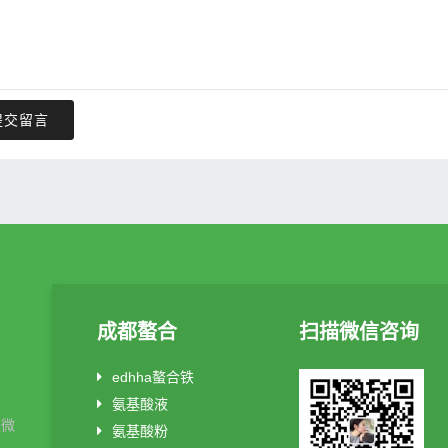
提交留言
成都螯合
扫描微信咨询
edhha螯合铁
氨基酸液
酸微
氨基酸粉