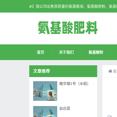
我公司出售高质量的氨基酸液、氨基酸原粉、氨基酸
首页
关于我们
氨基酸粉
文章推荐
首
晚华矮1号（水稻）
岩白菜