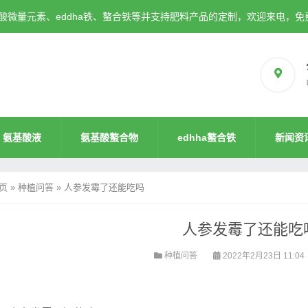
微量元素、eddha铁、螯合铁等并支持肥料产品的定制，欢迎来电，免
氨基酸液
氨基酸螯合物
edhha螯合铁
新闻资
页
»
种植问答
»
人参发霉了还能吃吗
人参发霉了还能吃
种植问答
2022年2月23日 11:04