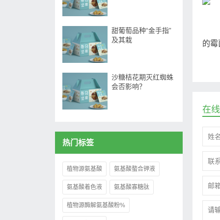
甜葡萄品种“金手指”
及其栽
的霉
沙糖桔花期灭红蜘蛛
会否影响？
在线
热门标签
植物源氨基酸
氨基酸螯合钾液
氨基酸着色液
氨基酸寡糖肽
植物源酶解氨基酸粉%