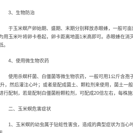
3、生物防治
于玉米螟产卵始期、盛期、末期分别释放赤眼蜂，一般可亩放1
为用玉米叶将卵卡卷起，卵卡距离地面1米高即可。赤眼蜂在消
低。
4、使用微生物农药
使用杀螟杆菌、白僵菌等微生物农药，一般可用1公斤含孢子数量
00升，然后灌注心叶；或者是配成菌土、颗粒剂来使用，菌土一般可
进行配制，若是配制白僵菌粉颗粒剂，可配成20倍左右，每株施
二、玉米螟危害症状
1、玉米螟的幼虫属于钻蛀性害虫，造成的典型症状为当心叶
孔。