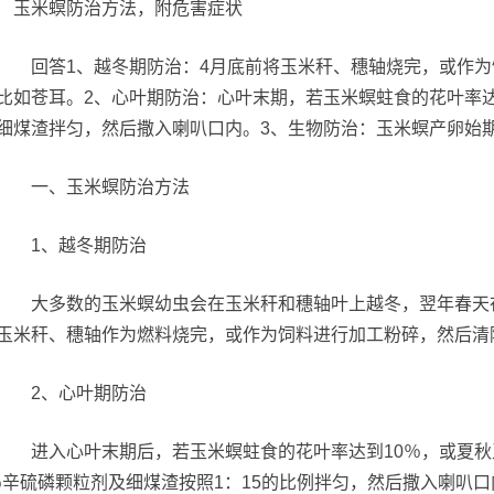
回答1、越冬期防治：4月底前将玉米秆、穗轴烧完，或作为
比如苍耳。2、心叶期防治：心叶末期，若玉米螟蛀食的花叶率达1
细煤渣拌匀，然后撒入喇叭口内。3、生物防治：玉米螟产卵始期
一、玉米螟防治方法
1、越冬期防治
大多数的玉米螟幼虫会在玉米秆和穗轴叶上越冬，翌年春天在
玉米秆、穗轴作为燃料烧完，或作为饲料进行加工粉碎，然后清
2、心叶期防治
进入心叶末期后，若玉米螟蛀食的花叶率达到10％，或夏秋
5％辛硫磷颗粒剂及细煤渣按照1：15的比例拌匀，然后撒入喇叭