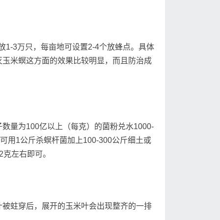
-3万只，每亩地可设置2-4个放蜂点。具体
灭玉米螟这方面的效果比较明显，而且防治成
为100亿以上（每克）的菌粉兑水1000-
用1公斤杀螟杆菌加上100-300公斤细土或
2克左右即可。
被蛀穿后，展开的玉米叶会出现整齐的一排