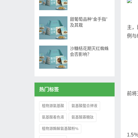
甜葡萄品种“金手指”
及其栽
主，
例与
沙糖桔花期灭红蜘蛛
会否影响？
热门标签
前将
植物源氨基酸
氨基酸螯合钾液
氨基酸着色液
氨基酸寡糖肽
植物源酶解氨基酸粉%
1.