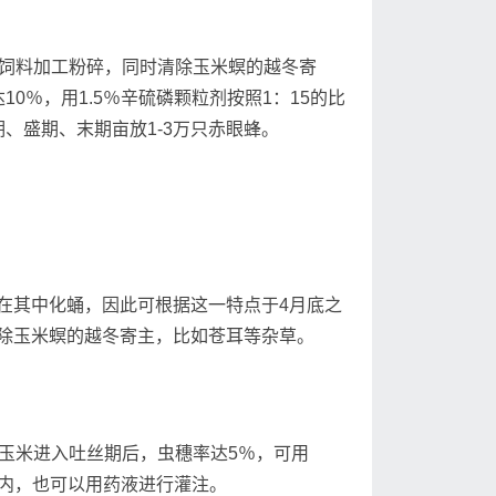
饲料加工粉碎，同时清除玉米螟的越冬寄
0％，用1.5％辛硫磷颗粒剂按照1：15的比
、盛期、末期亩放1-3万只赤眼蜂。
其中化蛹，因此可根据这一特点于4月底之
除玉米螟的越冬寄主，比如苍耳等杂草。
玉米进入吐丝期后，虫穗率达5％，可用
口内，也可以用药液进行灌注。