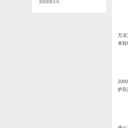
蛋氨酸螯合钴
方法
本较
20
炉灰
排小