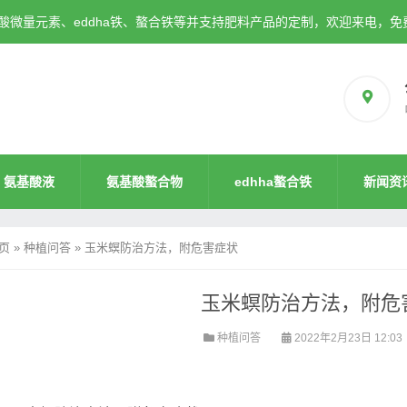
微量元素、eddha铁、螯合铁等并支持肥料产品的定制，欢迎来电，免
氨基酸液
氨基酸螯合物
edhha螯合铁
新闻资
页
»
种植问答
»
玉米螟防治方法，附危害症状
玉米螟防治方法，附危
种植问答
2022年2月23日 12:03