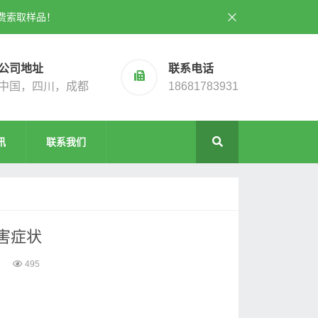
费索取样品！
公司地址
联系电话
中国，四川，成都
18681783931
讯
联系我们
害症状
495