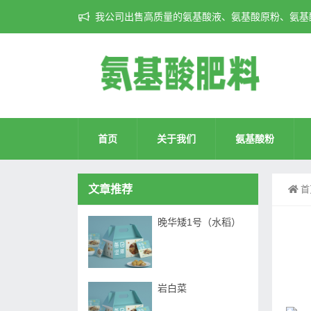
我公司出售高质量的氨基酸液、氨基酸原粉、氨基酸
首页
关于我们
氨基酸粉
文章推荐
首
晚华矮1号（水稻）
岩白菜