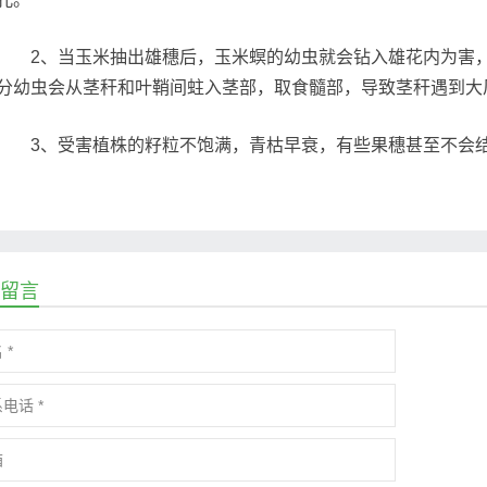
2、当玉米抽出雄穗后，玉米螟的幼虫就会钻入雄花内为害，
分幼虫会从茎秆和叶鞘间蛀入茎部，取食髓部，导致茎秆遇到大
3、受害植株的籽粒不饱满，青枯早衰，有些果穗甚至不会结
留言