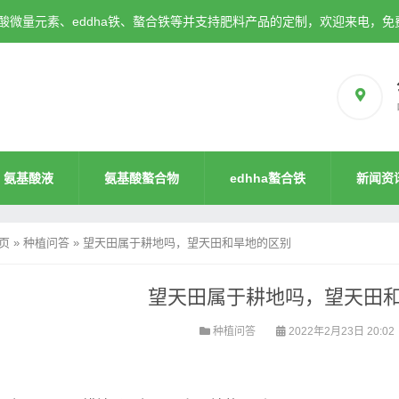
微量元素、eddha铁、螯合铁等并支持肥料产品的定制，欢迎来电，免
氨基酸液
氨基酸螯合物
edhha螯合铁
新闻资
页
»
种植问答
»
望天田属于耕地吗，望天田和旱地的区别
望天田属于耕地吗，望天田
种植问答
2022年2月23日 20:02