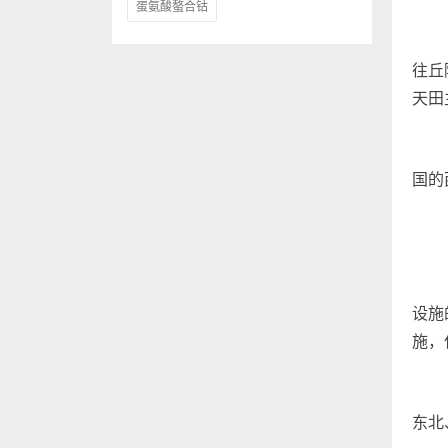
蛋氨酸螯合钴
往丘
天田
国的
设施
施，
东北