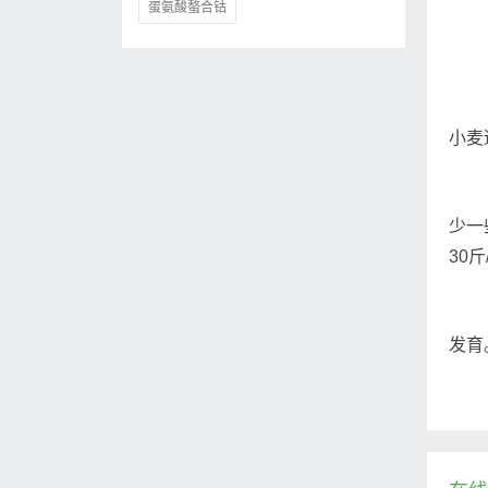
蛋氨酸螯合钴
小麦
少一
30
发育