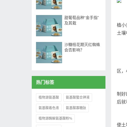
甜葡萄品种“金手指”
及其栽
植小
土壤
沙糖桔花期灭红蜘蛛
会否影响？
区，
热门标签
制好
植物源氨基酸
氨基酸螯合钾液
后就
氨基酸着色液
氨基酸寡糖肽
植物源酶解氨基酸粉%
使土