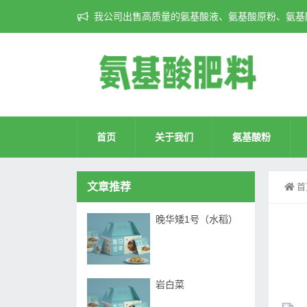
我公司出售高质量的氨基酸液、氨基酸原粉、氨基酸
首页
关于我们
氨基酸粉
文章推荐
首
晚华矮1号（水稻）
岩白菜