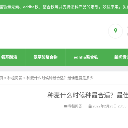
微量元素、eddha铁、螯合铁等并支持肥料产品的定制，欢迎来电，免
氨基酸液
氨基酸螯合物
edhha螯合铁
新闻资
页
»
种植问答
»
种麦什么时候种最合适？最佳温度是多少
种麦什么时候种最合适？最
种植问答
2022年2月23日 23:33