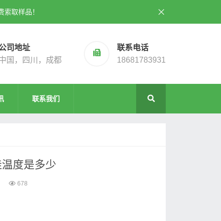
费索取样品！
公司地址
联系电话
中国，四川，成都
18681783931
讯
联系我们
佳温度是多少
678