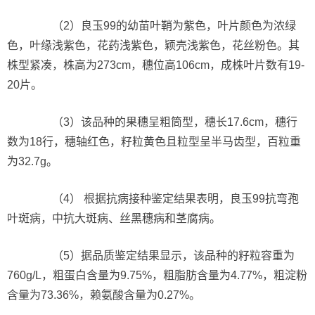
（2）良玉99的幼苗叶鞘为紫色，叶片颜色为浓绿
色，叶缘浅紫色，花药浅紫色，颖壳浅紫色，花丝粉色。其
株型紧凑，株高为273cm，穗位高106cm，成株叶片数有19-
20片。
（3）该品种的果穗呈粗筒型，穗长17.6cm，穗行
数为18行，穗轴红色，籽粒黄色且粒型呈半马齿型，百粒重
为32.7g。
（4） 根据抗病接种鉴定结果表明，良玉99抗弯孢
叶斑病，中抗大斑病、丝黑穗病和茎腐病。
（5）据品质鉴定结果显示，该品种的籽粒容重为
760g/L，粗蛋白含量为9.75%，粗脂肪含量为4.77%，粗淀粉
含量为73.36%，赖氨酸含量为0.27%。