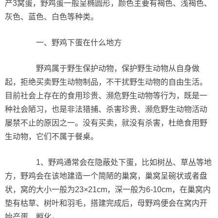
产3窝蛋，野鸡蛋一般呈椭圆形，颜色主要有褐色、浅褐色、
灰色、蓝色、白色等种类。
一、野鸡下蛋在什么地方
野鸡属于野生保护动物，保护野生动物从自身做
起，拒绝买卖野生动物制品，不干扰野生动物的自由生活。
目前社会上存在的食用珍贵、濒危野生动物等行为，既是一
种社会陋习，也是非法猎捕、杀害珍贵、濒危野生动物活动
屡禁不止的原因之一。没有买卖，就没有杀害，杜绝食用野
生动物，它们不属于餐桌。
1、野鸡通常会在隐蔽处下蛋，比如树丛、草丛等地
方，野鸡会在该地建造一个简陋的巢窝，巢窝呈碗状或者盘
状，窝的大小一般为23×21cm，深一般为6-10cm，在巢窝内
垫有枯草、树叶和羽毛，搭建完成后，母野鸡便会在窝内开
始产蛋、孵化。