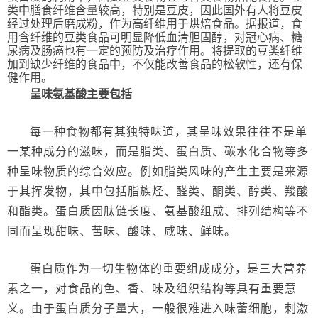
类中膳食纤维含量较高，特别是豆皮，因此国外有人将豆皮
经过处理后磨成粉，作为高纤维用于烘焙食品。据报道，食
用含纤维的豆类食品可明显降低血清胆固醇，对冠心病、糖
尿病及肠癌也有一定的预防及治疗作用。将提取的豆类纤维
加到缺少纤维的食品中，不仅能改善食品的松软性，还有保
健作用。
呈味氨基酸主要包括
每一种食物都有其独特味道，其呈味效果往往不是单
一某种成分的滋味，而是脂类、蛋白质、碳水化合物等多
种呈味物质的综合效应。例如脂类风味的产生主要是来源
于其挥发物，其中包括脂族烃、醛类、酮类、醇类、羧酸
和酯类。蛋白质因肽链长度、氨基酸组成、排列结构等不
同而呈现甜味、苦味、酸味、咸味、鲜味。
蛋白质作为一切生物体的重要组成成分，是三大营养
素之一，对食品的色、香、味及组织结构等具有重要意
义。由于蛋白质分子量大，一般很难进入味蕾细胞，刺激