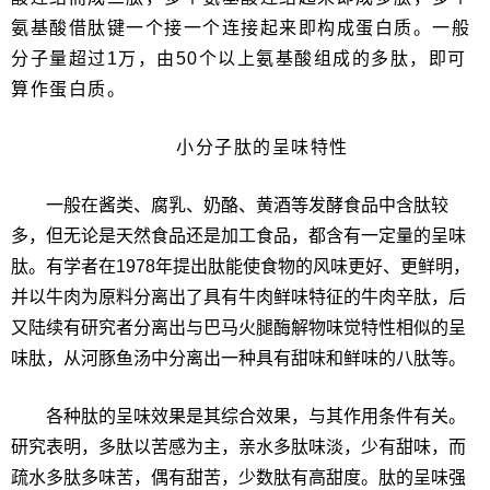
氨基酸借肽键一个接一个连接起来即构成蛋白质。一般
分子量超过1万，由50个以上氨基酸组成的多肽，即可
算作蛋白质。
小分子肽的呈味特性
一般在酱类、腐乳、奶酪、黄酒等发酵食品中含肽较
多，但无论是天然食品还是加工食品，都含有一定量的呈味
肽。有学者在1978年提出肽能使食物的风味更好、更鲜明，
并以牛肉为原料分离出了具有牛肉鲜味特征的牛肉辛肽，后
又陆续有研究者分离出与巴马火腿酶解物味觉特性相似的呈
味肽，从河豚鱼汤中分离出一种具有甜味和鲜味的八肽等。
各种肽的呈味效果是其综合效果，与其作用条件有关。
研究表明，多肽以苦感为主，亲水多肽味淡，少有甜味，而
疏水多肽多味苦，偶有甜苦，少数肽有高甜度。肽的呈味强