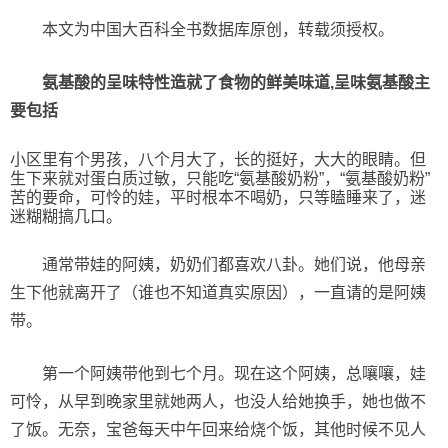
本文为中国大百科全书数据库原创，转载须授权。
氨基酸的呈味特性造就了食物的鲜美味道,呈味氨基酸主
要包括
小区里有个男孩，八个月大了，长的挺好，大大的眼睛。但
生下来就对蛋白质过敏，只能吃“氨基酸奶粉”，“氨基酸奶粉”
苦的要命，可怜的娃，平时根本不喝奶，只等瞌睡来了，迷
迷糊糊搞几口。
通常带娃的阿姨，奶奶们都喜欢八卦。她们说，他母亲
生下他就离开了（谁也不知道真实原因），一直请的是阿姨
带。
第一个阿姨带他到七个月。现在这个阿姨，总嚷嚷，娃
可怜，从早到晚家里就她两人，也没人给她换手，她也做不
了饭。无奈，宝爸每天中午回来给烧个饭，其他时候不见人