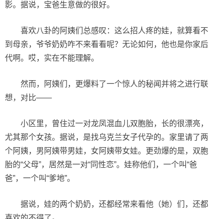
影。据说，宝爸生意做的很好。
喜欢八卦的阿姨们总感叹：这么招人疼的娃，就算看不
到母亲，爷爷奶奶咋不来看看呢？无论如何，他也是你家后
代啊。哎，实在不能理解。
然而，阿姨们，更爆料了一个惊人的秘闻并将之进行联
想，对比——
小区里，曾住过一对龙凤混血儿双胞胎，长的很漂亮，
尤其那个女孩。据说，是找乌克兰女子代孕的。家里请了两
个阿姨，男阿姨带男娃，女阿姨带女娃。更劲爆的是，双胞
胎的“父母”，居然是一对“同性恋”。娃称他们，一个叫“爸
爸”，一个叫“爹地”。
据说，娃的两个奶奶，还都经常来看他（她）们，还都
喜欢的不得了。