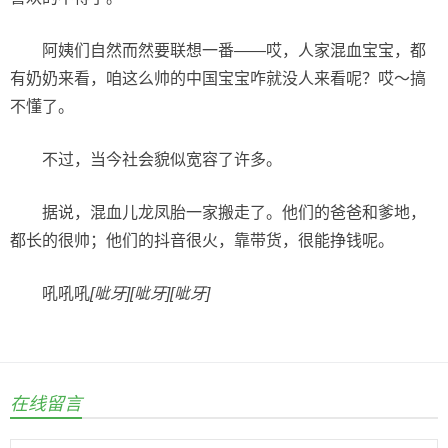
阿姨们自然而然要联想一番——哎，人家混血宝宝，都
有奶奶来看，咱这么帅的中国宝宝咋就没人来看呢？哎～搞
不懂了。
不过，当今社会貌似宽容了许多。
据说，混血儿龙凤胎一家搬走了。他们的爸爸和爹地，
都长的很帅；他们的抖音很火，靠带货，很能挣钱呢。
吼吼吼
[呲牙]
[呲牙]
[呲牙]
在线留言