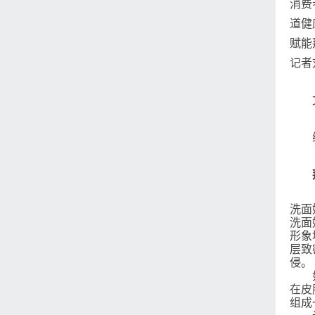
消费
道健
赋能
记者
洗面
洗面
形象
层致
侵。
如果
在皮
组成