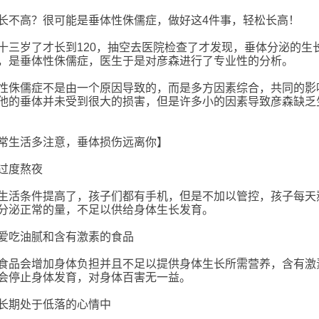
长不高？很可能是垂体性侏儒症，做好这4件事，轻松长高！
十三岁了才长到120，抽空去医院检查了才发现，垂体分泌的生
，是垂体性侏儒症，医生于是对彦森进行了专业性的分析。
性侏儒症不是由一个原因导致的，而是多方因素综合，共同的影
他的垂体并未受到很大的损害，但是许多小的因素导致彦森缺乏
常生活多注意，垂体损伤远离你】
过度熬夜
生活条件提高了，孩子们都有手机，但是不加以管控，孩子每天
分泌正常的量，不足以供给身体生长发育。
爱吃油腻和含有激素的食品
食品会增加身体负担并且不足以提供身体生长所需营养，含有激
会停止身体发育，对身体百害无一益。
长期处于低落的心情中