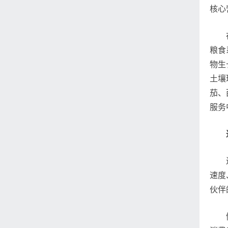
核心
粮食
物生
土壤
茄、
服务
速度
伙伴