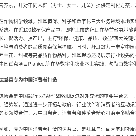
营养素，针对不同人群（男士、女士、儿童）提供定制化方案，
在作物科学领域，拜耳植保、种子和数字化三大业务领域本地实
系统。在近100款植保产品中，即将上市的拜耳在华首款氨基酸
长、促活力、提产出，主打“环保、健康、品质、效益”四大关键
环境与消费者的品质餐桌保驾护航。同时，拜耳致力于丰富中国
西兰花、甜椒等高品质作物品种。拜耳现场还将展示行业领先的一
中国试点项目Plantect等在华数字化农业本土实践，勾勒由数
达益喜专为中国消费者打造
进博会是中国践行“双循环”战略和促进对外交流的重要平台之一
、强势能。通过进一步开拓与政府、行业伙伴和消费者的互动渠
的多领域合作，为中国患者、消费者和种植者精心打磨更多贴合
例如，专为中国消费者打造的达益喜，是拜耳与江南大学和微康