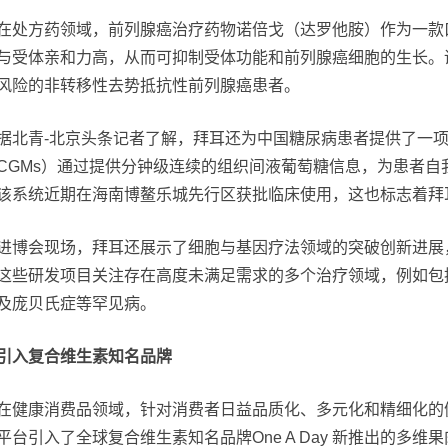
在处方药领域，前列腺癌治疗药物诺倍戈（达罗他胺）作为一款口
与受体亲和力高，从而可抑制受体功能和前列腺癌细胞的生长。
风险的非转移性去势抵抗性前列腺癌患者。
据北青-北京头条记者了解，拜耳还为中国糖尿病患者提供了一项
CGMs）通过提供分钟级连续的组织间液葡萄糖信息，为患者
该系统近期在海南博鳌乐城先行区获批临床使用，这也标志着拜
进博会现场，拜耳还展示了细胞与基因疗法领域的突破创新进展
这些研发项目关注存在高度未满足需求的多个治疗领域，例如包
及庞贝氏症等罕见病。
引入复合维生素知名品牌
在健康消费品领域，针对消费者日益品质化、多元化和精细化的健
平台引入了全球复合维生素知名品牌One A Day 新推出的多