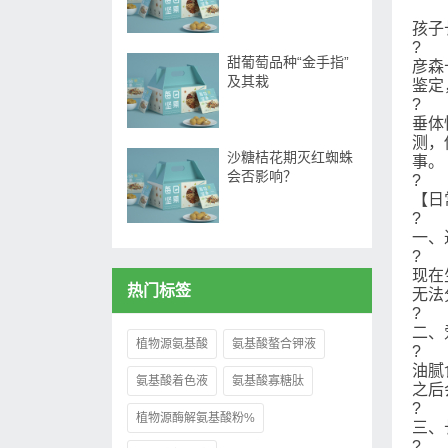
孩子
?
甜葡萄品种“金手指”
彦森
及其栽
鉴定
?
垂体
测，
沙糖桔花期灭红蜘蛛
事。
会否影响？
?
【日
?
一、
?
现在
热门标签
无法
?
二、
植物源氨基酸
氨基酸螯合钾液
?
油腻
氨基酸着色液
氨基酸寡糖肽
之后
?
植物源酶解氨基酸粉%
三、
?