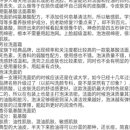
人每天用洁面乳或肥皂洗脸，希望能达到洁面和控油的目的。
质丢失，这么做等于在损伤或破坏自己固有的皮脂膜，令皮肤变
期氨基酸洁面慕斯
洗面奶纯氨基酸配方，不添加任何皂基清洁剂，所以敏感肌，学
母等多重养肤修护成分，抗老助修复??重点来了，却不到百元
氨基酸，刚挤出来的时候看起来很像牛奶，神奇的是四五秒钟它
而绵密，根本不需要用起泡网。上脸超级温和，泡泡很绵密，很
肌肤。
芳丝洗面霜
宝旗下经典品牌，出现频率和关注度都比较高的一款氨基酸洁面
无色素，无香料的弱酸性配方，使用感也不错。泡沫质量不错，
洗感舒适温和。洗完之后皮肤也比较柔软，同时也不会有明显的干
上使用量较多，用起来有点快。
泡沫洗面奶
第一支珊珂洗面奶的时候应该还是在读大学，如今已经十几年过
品牌名称升级过了（以前叫洗颜专科，是不是突然有了印象？）
明质酸，让皮肤洗后的舒适感更好。这款洗面奶最大的特色就是
二的，所以在包装上也是主打泡沫浓密。洁面的时候泡沫质量其
的油脂和脏污，泡沫足够细密则深入清洁效果越好，泡沫越有弹
皮肤的过度摩擦，能起到更好的润滑作用。
香芬氨基酸洗面奶
成分：氨基酸
肤质：油性肌肤、混油肌肤、敏感肌肤
典型的大油皮，半天下来脸油得可以炒菜的那种，还长痘，简直