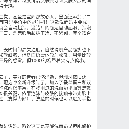
殊不知，过度清洁皮肤会导致皮肤表层的润
得干燥。
生党，甚至是宝妈都放心入，里面还添加了二
，简直是平价中的战斗机！这款洗面奶主要成
就会自动起泡，没错！的确是自动起泡，泡泡
丰富，洗完脸后超级干净，不紧绷，完全适合
，长时间的高关注度，自然说明产品确实也不
松软细腻，但洗面奶膏体较为松散，用量比较
燥的感觉。但100G的容量着实有点偏小，
去了，美好的青春已然消逝，但珊珂依旧还
，配方也全新升级过了，加入了蚕丝蛋白和双
泡沫绵密丰富，在我用过的洗面奶里面算是数
实很关键，依靠泡沫与皮肤的接触来带走脸上
性（支撑力好），洗脸的时候也可以避免手指
就是灾难。听说这支氨基酸洗面奶是痘肌修护