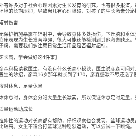
外有许多对于社会心理因素对生长发育的研究，也有很多报道，
环境的长期压抑，导致患儿有心理障碍，对孩子的生长激素分泌
辐射伤害
无保护措施暴露在辐射中，会导致身体多处损伤，下丘脑和垂体
临床表现为生长发育障碍，很大可能还能检测到其他激素缺乏。
子粉，需要我们多注意日常生活用品是否辐射超标。
速长高，学会做好这4件事】
彦森积极请教医生，有没有什么长高小秘诀，医生说彦森可问对
医生的妙招，彦森16岁那年就长到了170，彦森感激不尽还送了
按时休息，足量休息
体休息时，身体会分泌大量生长激素，所以保证休息足时足量，
适量运动助成长
拉伸性的运动对长高都有帮助，仔细观察也会发现，篮球运动员
比较高。女生不适合打篮球这种剧烈运动，可以尝试一下跳绳。