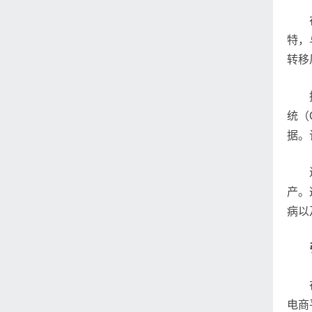
特，
转移
统（
据。
产。
病以
电商