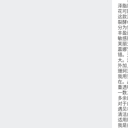
许多
泽脂
花可
这款
裂酵
分为
丰盈
敏感
芙丽
嘉娜
错。
大。
外加
珊珂
我用
在。
重透
一数
多余
对于
遇见
清洁
适用
我是