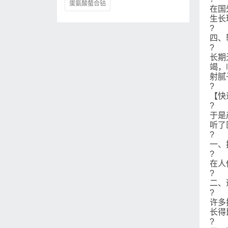
蛋氨酸螯合钴
在国
生长
?
四、
?
长期
竭，
射腻
?
【快
?
于是
听了
?
一、
?
在人
?
二、
?
许多
长得
?