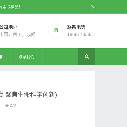
费索取样品！
公司地址
联系电话
中国，四川，成都
18681783931
讯
联系我们
 聚焦生命科学创新)
273