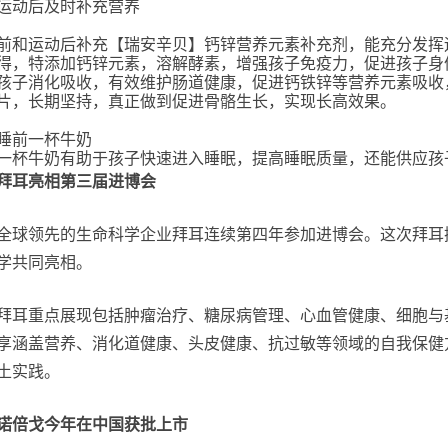
运动后及时补充营养
前和运动后补充【瑞安辛贝】钙锌营养元素补充剂，能充分发挥
得，特添加钙锌元素，溶解酵素，增强孩子免疫力，促进孩子身
孩子消化吸收，有效维护肠道健康，促进钙铁锌等营养元素吸收
片，长期坚持，真正做到促进骨骼生长，实现长高效果。
睡前一杯牛奶
一杯牛奶有助于孩子快速进入睡眠，提高睡眠质量，还能供应孩
拜耳亮相第三届进博会
全球领先的生命科学企业拜耳连续第四年参加进博会。这次拜耳
学共同亮相。
拜耳重点展现包括肿瘤治疗、糖尿病管理、心血管健康、细胞与
享涵盖营养、消化道健康、头皮健康、抗过敏等领域的自我保健
土实践。
诺倍戈今年在中国获批上市