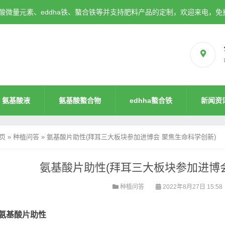
微量元素、eddha铁、螯合铁等并支持肥料产品的定制，欢迎来电，免
氨基酸液
氨基酸螯合物
edhha螯合铁
新闻资
页
»
种植问答
»
氨基酸片助性(拜耳三大板块参加进博会 聚焦生命科学创新)
氨基酸片助性(拜耳三大板块参加进博会
种植问答
2022年8月27日 15:58
氨基酸片助性