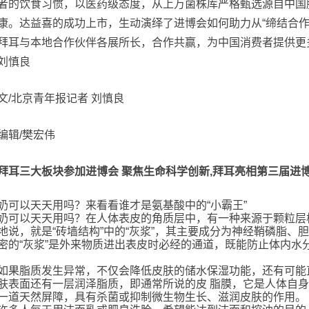
者的饮食习惯，以医药级态度，从上万菌株库严格甄选源自中国
康。达益喜的成功上市，生动演绎了进博会如何助力从“缔结合作”到
拜耳与本地合作伙伴各展所长，合作共赢，为中国消费者提供更多
刘慎良
文/北京青年报记者 刘慎良
编辑/樊宏伟
拜耳三大板块参加进博会 聚焦生命科学创新,拜耳亮相第三届进
奶可以天天用吗？来看看谁才是氨基酸中的“小霸王”
奶可以天天用吗？在人体表皮的角质层中，有一种来源于颗粒层
地说，就是“砖墙结构”中的“灰浆”，其主要成分为神经鞘磷脂
密的“灰浆”是外来物质进出表皮时必经的通道，既能防止体内水
脂质发生异常，不仅会降低皮肤的储水保湿功能，还有可能直
肤表面还有一层润泽脂质，即通常所说的皮 脂膜，它是人体自
一道天然屏障，具有杀菌或抑制微生物生长、滋润皮肤的作用。