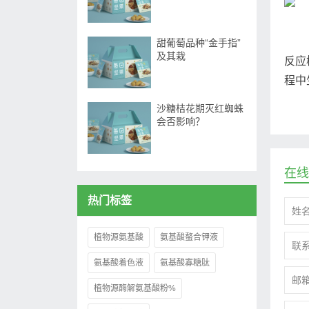
甜葡萄品种“金手指”
及其栽
反应
程中
沙糖桔花期灭红蜘蛛
会否影响？
在线
热门标签
植物源氨基酸
氨基酸螯合钾液
氨基酸着色液
氨基酸寡糖肽
植物源酶解氨基酸粉%