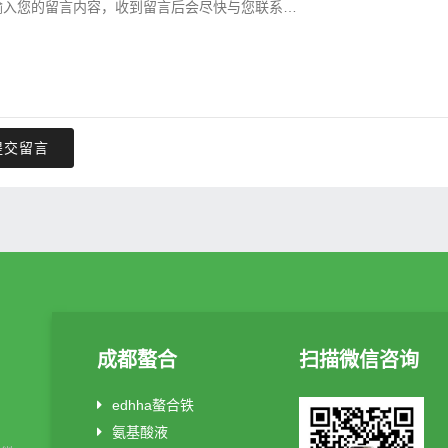
提交留言
成都螯合
扫描微信咨询
edhha螯合铁
氨基酸液