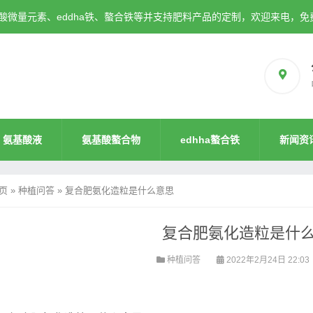
微量元素、eddha铁、螯合铁等并支持肥料产品的定制，欢迎来电，免
氨基酸液
氨基酸螯合物
edhha螯合铁
新闻资
页
»
种植问答
»
复合肥氨化造粒是什么意思
复合肥氨化造粒是什
种植问答
2022年2月24日 22:03