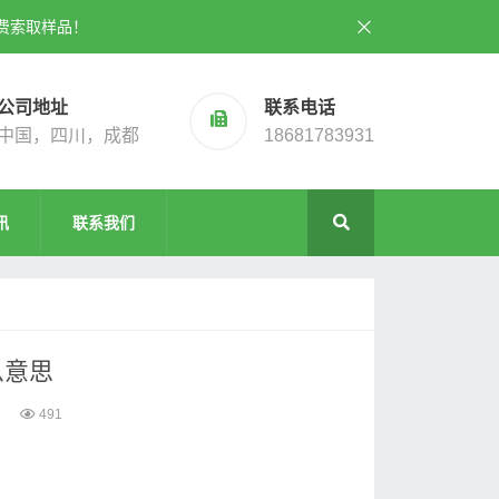
费索取样品！
公司地址
联系电话
中国，四川，成都
18681783931
讯
联系我们
么意思
491