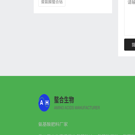
蛋氨酸螯合钴
氨基酸肥料厂家