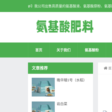
我公司出售高质量的氨基酸液、氨基酸原粉、氨基酸
首页
关于我们
氨基酸粉
文章推荐
首
晚华矮1号（水稻）
岩白菜