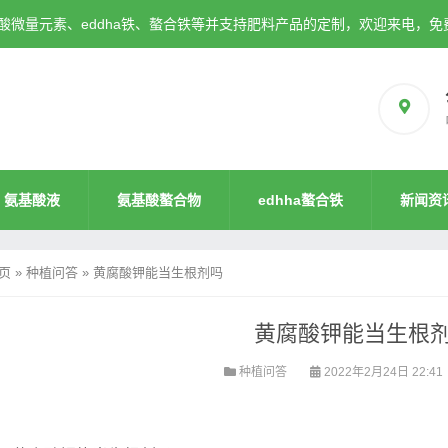
微量元素、eddha铁、螯合铁等并支持肥料产品的定制，欢迎来电，免
氨基酸液
氨基酸螯合物
edhha螯合铁
新闻资
页
»
种植问答
»
黄腐酸钾能当生根剂吗
黄腐酸钾能当生根
种植问答
2022年2月24日 22:41