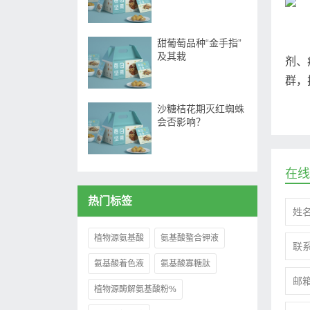
甜葡萄品种“金手指”
及其栽
剂、
群，
沙糖桔花期灭红蜘蛛
会否影响？
在线
热门标签
植物源氨基酸
氨基酸螯合钾液
氨基酸着色液
氨基酸寡糖肽
植物源酶解氨基酸粉%