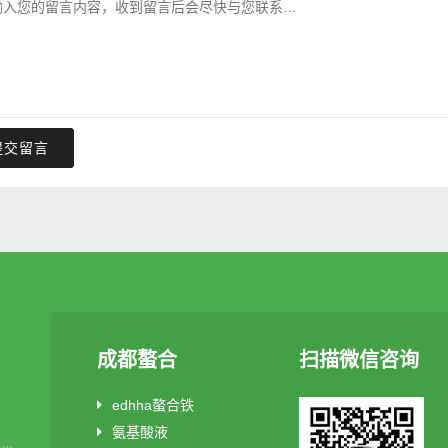
提交留言
成都螯合
扫描微信咨询
edhha螯合铁
氨基酸液