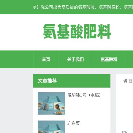
我公司出售高质量的氨基酸液、氨基酸原粉、氨基酸
首页
关于我们
氨基酸粉
文章推荐
首
晚华矮1号（水稻）
岩白菜