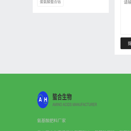
蛋氨酸螯合钴
氨基酸肥料厂家