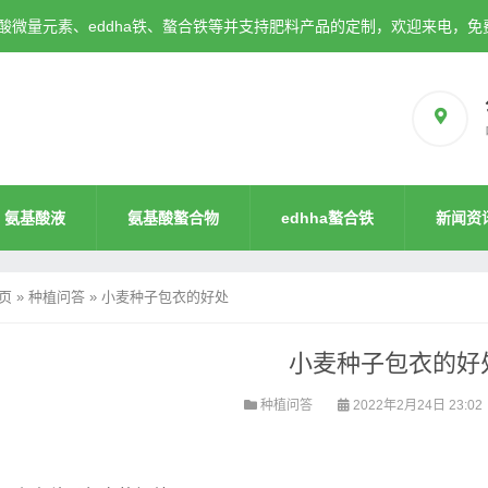
微量元素、eddha铁、螯合铁等并支持肥料产品的定制，欢迎来电，免
氨基酸液
氨基酸螯合物
edhha螯合铁
新闻资
页
»
种植问答
»
小麦种子包衣的好处
小麦种子包衣的好
种植问答
2022年2月24日 23:02