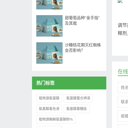
甜葡萄品种“金手指”
及其栽
调节
释剂
沙糖桔花期灭红蜘蛛
会否影响？
在线
热门标签
植物源氨基酸
氨基酸螯合钾液
氨基酸着色液
氨基酸寡糖肽
植物源酶解氨基酸粉%