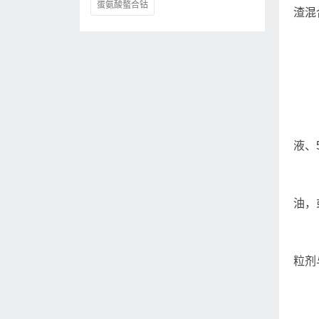
蛋氨酸螯合钴
渣混
液、
油，
粒剂