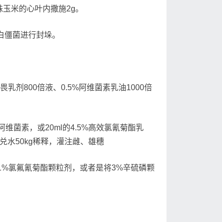
株玉米的心叶内撒施2g。
白僵菌进行封垛。
剂800倍液、0.5%阿维菌素乳油1000倍
维菌素，或20ml的4.5%高效氯氰菊酯乳
浮剂兑水50kg稀释，灌注雌、雄穗
1%氯氟氰菊酯颗粒剂，或者是将3%辛硫磷颗