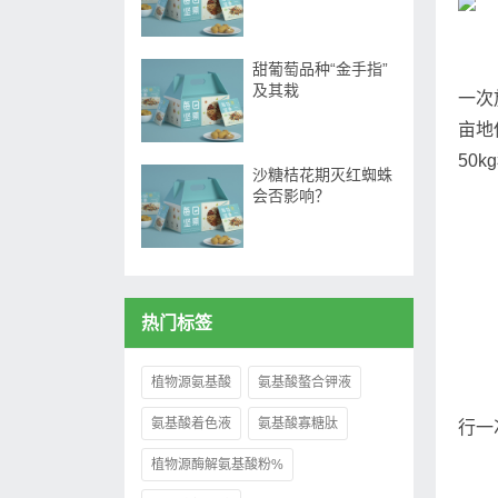
甜葡萄品种“金手指”
及其栽
一次
亩地
50
沙糖桔花期灭红蜘蛛
会否影响？
热门标签
植物源氨基酸
氨基酸螯合钾液
氨基酸着色液
氨基酸寡糖肽
行一
植物源酶解氨基酸粉%