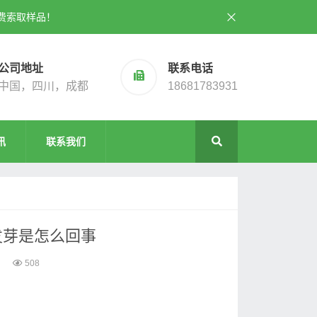
费索取样品！
公司地址
联系电话
中国，四川，成都
18681783931
讯
联系我们
发芽是怎么回事
508