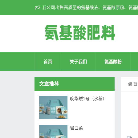
我公司出售高质量的氨基酸液、氨基酸原粉、氨基酸
首页
关于我们
氨基酸粉
文章推荐
首
晚华矮1号（水稻）
岩白菜