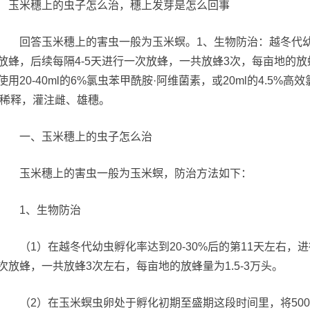
回答玉米穗上的害虫一般为玉米螟。1、生物防治：越冬代幼虫孵
放蜂，后续每隔4-5天进行一次放蜂，一共放蜂3次，每亩地的放蜂
使用20-40ml的6%氯虫苯甲酰胺·阿维菌素，或20ml的4.5%
kg稀释，灌注雌、雄穗。
一、玉米穗上的虫子怎么治
玉米穗上的害虫一般为玉米螟，防治方法如下：
1、生物防治
（1）在越冬代幼虫孵化率达到20-30%后的第11天左右，进
次放蜂，一共放蜂3次左右，每亩地的放蜂量为1.5-3万头。
（2）在玉米螟虫卵处于孵化初期至盛期这段时间里，将500g白僵