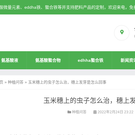
微量元素、eddha铁、螯合铁等并支持肥料产品的定制，欢迎来电，免
氨基酸液
氨基酸螯合物
edhha螯合铁
新闻资
页
»
种植问答
»
玉米穗上的虫子怎么治，穗上发芽是怎么回事
玉米穗上的虫子怎么治，穗上
种植问答
2022年2月24日 23:22