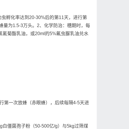
化率达到20-30%后的第11天，进行第
量为1.5-3万头。2、化学防治：穗期时，每
高效氯氰菊酯乳油，或20ml的5%氟虫脲乳油兑水
行第一次放蜂（赤眼蜂），后续每隔4-5天进
菌孢子粉（50-500亿/g）与5kg过筛煤