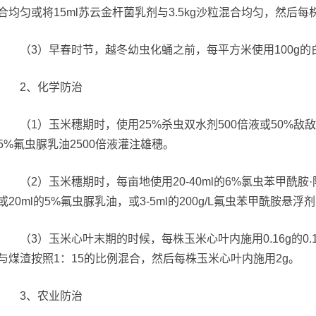
合均匀或将15ml苏云金杆菌乳剂与3.5kg沙粒混合均匀，然后每
（3）早春时节，越冬幼虫化蛹之前，每平方米使用100g的
2、化学防治
（1）玉米穗期时，使用25%杀虫双水剂500倍液或50%敌敌畏乳
5%氟虫脲乳油2500倍液灌注雄穗。
（2）玉米穗期时，每亩地使用20-40ml的6%氯虫苯甲酰胺·阿
或20ml的5%氟虫脲乳油，或3-5ml的200g/L氟虫苯甲酰胺悬
（3）玉米心叶末期的时候，每株玉米心叶内施用0.16g的0.
与煤渣按照1：15的比例混合，然后每株玉米心叶内施用2g。
3、农业防治