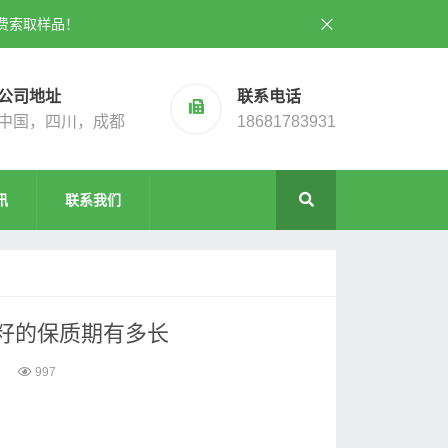
费索取样品！
公司地址
联系电话
中国，四川，成都
18681783931
讯
联系我们
籽的保质期有多长
997