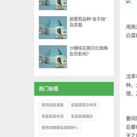
甜葡萄品种“金手指”
及其栽
用再
白菜
沙糖桔花期灭红蜘蛛
会否影响？
活率
种。
热门标签
理，
植物源氨基酸
氨基酸螯合钾液
氨基酸着色液
氨基酸寡糖肽
要间
后要
植物源酶解氨基酸粉%
天之