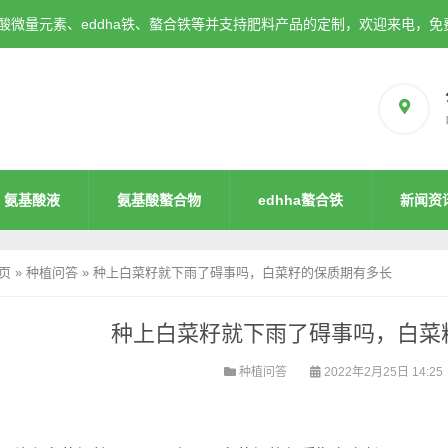
微量元素、eddha铁、螯合铁等并支持肥料产品的定制，欢迎来电，免
氨基酸液
氨基酸螯合物
edhha螯合铁
新闻资
页
»
种植问答
»
种上白菜籽就下雨了碍事吗，白菜籽的保质期有多长
种上白菜籽就下雨了碍事吗，白菜
种植问答
2022年2月25日 14:25