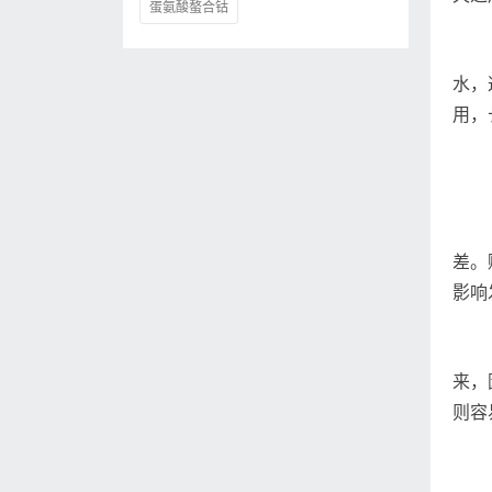
蛋氨酸螯合钴
水，
用，
差。
影响
来，
则容