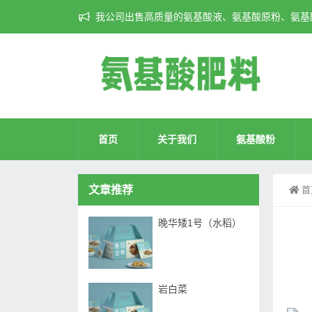
我公司出售高质量的氨基酸液、氨基酸原粉、氨基酸
首页
关于我们
氨基酸粉
文章推荐
首
晚华矮1号（水稻）
岩白菜