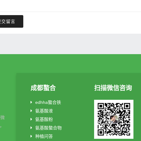
提交留言
成都螯合
扫描微信咨询
edhha螯合铁
氨基酸液
酸微
氨基酸粉
制，
氨基酸螯合物
种植问答