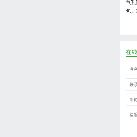
气孔
包，
在线