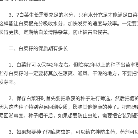
3、?白菜生长需要充足的水分，只有水分充足才能满足白菜
这样能让白菜根充分吸收水分，加快发芽的速度与效率。一定要
长得更快。定期给白菜清除杂草，防止被害虫侵害。
二、白菜籽的保质期有多长
1、白菜籽可以保存2年左右。但贮存2年以上的种子出苗率要降
贮存白菜籽时一定要将其放在凉爽、通风、干澡的地方，不要把
发芽率。
2、保存白菜籽时首先要把收获的种子进行筛选，然后把瘪的
因为这些种子特别容易回潮变质，影响其他健康的种子。把筛选
易回潮霉变。种子晒干后，如果想要防止虫蛀，需要把它装到罐
3、如果想要种子彻底防虫蛀，可以给它拌防虫药，药剂可以