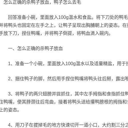
回答准备小碗，里面放入100g温水和食盐。将下刀处的鸭毛
并将鸭头也固定在左手之上，让鸭子呈现出胸脯朝上的姿态。在
手放下刀，捏住鸭嘴，并将鸭子倒提，将鸭血滴入碗内。
一、怎么正确的杀鸭子放血
1、准备一个小碗，里面放入100g温水以及适量精盐，用于
2、捆住鸭子的脚，然后用手捏住鸭嘴将鸭头往后掰，露出喉
3、将鸭子的两只翅膀并拢抓住，其中左手拇指和食指抓住鸭
住鸭嘴，使其脖颈往后弯曲，接着将鸭头送给攥鸭膀根的拇指和
上的姿态。
4、用刀子在拔掉毛的地方快速切开一道小口，大约割三分之