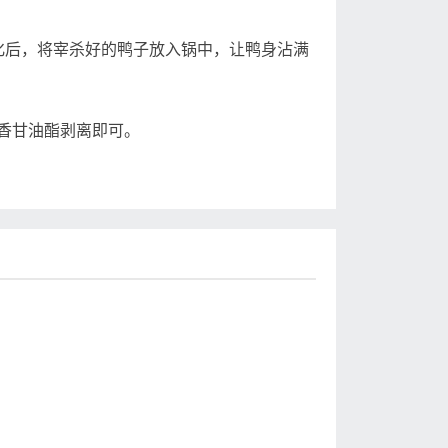
后，将宰杀好的鸭子放入锅中，让鸭身沾满
香甘油酯剥离即可。