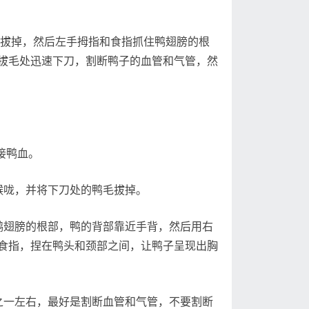
拔掉，然后左手拇指和食指抓住鸭翅膀的根
拔毛处迅速下刀，割断鸭子的血管和气管，然
接鸭血。
咙，并将下刀处的鸭毛拔掉。
翅膀的根部，鸭的背部靠近手背，然后用右
食指，捏在鸭头和颈部之间，让鸭子呈现出胸
一左右，最好是割断血管和气管，不要割断