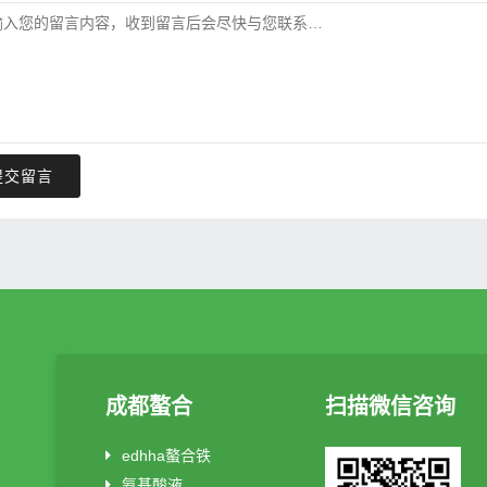
提交留言
成都螯合
扫描微信咨询
edhha螯合铁
氨基酸液