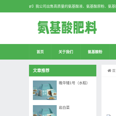
我公司出售高质量的氨基酸液、氨基酸原粉、氨基酸
首页
关于我们
氨基酸粉
文章推荐
首
晚华矮1号（水稻）
岩白菜