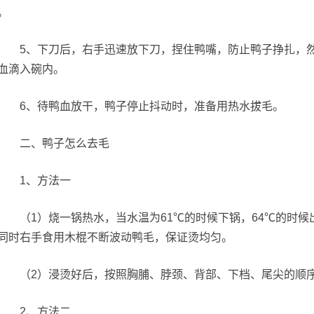
。
5、下刀后，右手迅速放下刀，捏住鸭嘴，防止鸭子挣扎，然
血滴入碗内。
6、待鸭血放干，鸭子停止抖动时，准备用热水拔毛。
二、鸭子怎么去毛
1、方法一
（1）烧一锅热水，当水温为61℃的时候下锅，64℃的时候
同时右手食用木棍不断波动鸭毛，保证烫均匀。
（2）浸烫好后，按照胸脯、脖颈、背部、下档、尾尖的顺
2、方法二