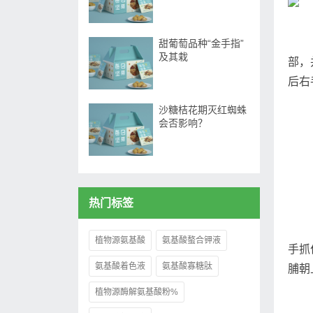
甜葡萄品种“金手指”
及其栽
部，
后右
沙糖桔花期灭红蜘蛛
会否影响？
热门标签
植物源氨基酸
氨基酸螯合钾液
手抓
氨基酸着色液
氨基酸寡糖肽
脯朝
植物源酶解氨基酸粉%