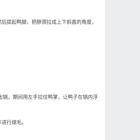
后提起鸭脚，把脖颈拉成上下斜直的角度，
出锅，期间用左手拉住鸭掌，让鸭子在锅内浮
序进行煺毛。