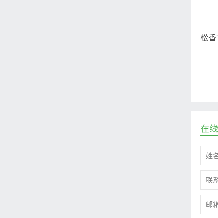
松香
在线