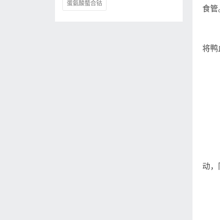
蛋氨酸螯合钴
食管
将鸭
动，