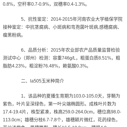
0.8%，空秆率0.7-0.9%，双穗率0.4-1.3%。
5、抗性鉴定：2014-2015年河南农业大学植保学院
接种鉴定：中抗茎腐病、小斑病和弯孢菌叶斑病,感穗腐病、
瘤黑粉病。
6、品质分析：2015年农业部农产品质量监督检验
测试中心（郑州）检测：容重746g/L，粗蛋白质8.51%，粗
脂肪4.23%，粗淀粉76.48%，赖氨酸0.3%。
二、la505玉米种简介
1、该品种的夏播生育期为103.0-105.0天，芽鞘为
紫色，叶片呈深绿色，第一叶尖端椭圆形。成株叶片数为
17.4-19.4片，株型紧凑，株高259.0-264.0cm，穗位高98.0-
113.0cm；雄穗分枝6.7-7.8个，雄穗颖片微红，花药绿色，