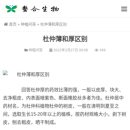
首页
»
种植问答
»
杜仲薄和厚区别
杜仲薄和厚区别
种植问答
2022年2月27日 09:08
449
回答杜仲厚的药效比薄的强，一般以皮厚、块大、
去净粗皮、内表面暗紫色、断面橡胶丝多者为佳。杜仲是中
药材名，为杜仲科植物杜仲的树皮，一般在清明到夏至之
间，选取生长15-20年以上的植株，按药材规格大小，剥下树
皮，刨去粗皮，晒干制成。