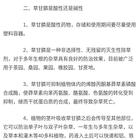
二、草甘膦是酸性还是碱性
1、草甘膦是酸性药物，存储和使用期间要尽量使用
塑料容器。
2、草甘膦是一种非选择性、无残留的灭生性除草
剂，对于多年生根的杂草具有良好的防治效果，目前被广泛
用于茶园、桑园、果园、橡胶园、甘蔗地。
3、草甘膦可抑制植物体内的烯醇丙酮基莽草素磷酸
合成酶，使莽草素向苯丙氨酸、酪氨酸、色氨酸的转化受到
抑制，继而干扰蛋白质的合成，最终导致杂草死亡。
4、植物的茎叶吸收草甘膦之后会传导至其他部位，
它可以防治单子叶与双子叶杂草、一年生与多年生杂草，以
及草本和灌木等40多科植物，药液入土后可以快速和铝、铁