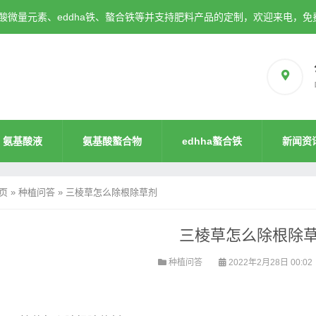
微量元素、eddha铁、螯合铁等并支持肥料产品的定制，欢迎来电，免
氨基酸液
氨基酸螯合物
edhha螯合铁
新闻资
页
»
种植问答
»
三棱草怎么除根除草剂
三棱草怎么除根除
种植问答
2022年2月28日 00:02