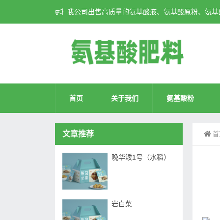
我公司出售高质量的氨基酸液、氨基酸原粉、氨基酸
首页
关于我们
氨基酸粉
文章推荐
首
晚华矮1号（水稻）
岩白菜