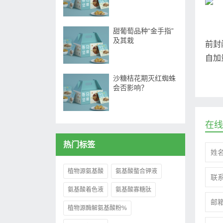
甜葡萄品种“金手指”
及其栽
前封
自加
沙糖桔花期灭红蜘蛛
会否影响？
在线
热门标签
植物源氨基酸
氨基酸螯合钾液
氨基酸着色液
氨基酸寡糖肽
植物源酶解氨基酸粉%