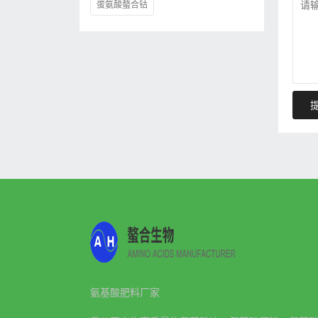
蛋氨酸螯合钴
氨基酸肥料厂家