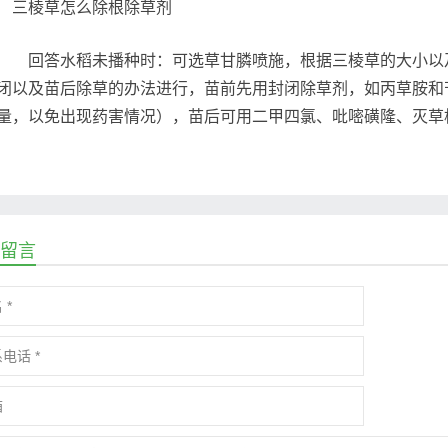
回答水稻未播种时：可选草甘膦喷施，根据三棱草的大小以及
闭以及苗后除草的办法进行，苗前先用封闭除草剂，如丙草胺和
量，以免出现药害情况），苗后可用二甲四氯、吡嘧磺隆、灭草
留言