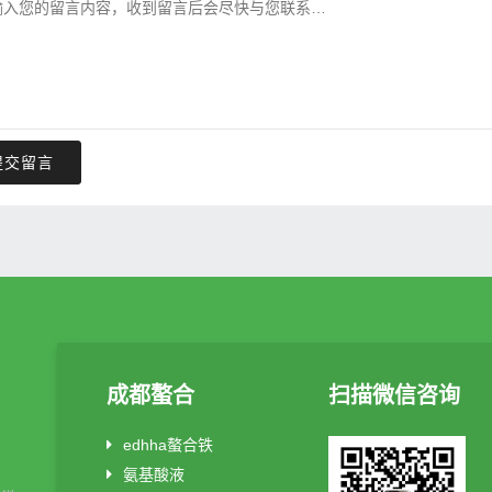
提交留言
成都螯合
扫描微信咨询
edhha螯合铁
氨基酸液