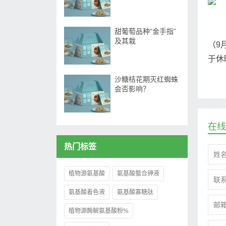
甜葡萄品种“金手指”
及其栽
（9
于休
沙糖桔花期灭红蜘蛛
会否影响？
在线
热门标签
植物源氨基酸
氨基酸螯合钾液
氨基酸着色液
氨基酸寡糖肽
植物源酶解氨基酸粉%