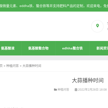
微量元素、eddha铁、螯合铁等并支持肥料产品的定制，欢迎来电，免
氨基酸液
氨基酸螯合物
edhha螯合铁
新闻资
页
»
种植问答
»
大蒜播种时间
大蒜播种时间
种植问答
2022年2月28日 18:08