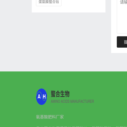
蛋氨酸螯合钴
氨基酸肥料厂家