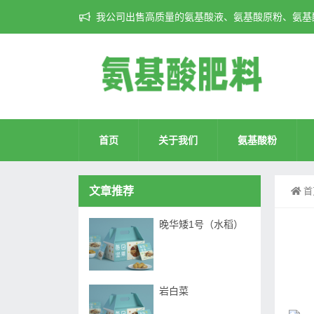
我公司出售高质量的氨基酸液、氨基酸原粉、氨基酸
首页
关于我们
氨基酸粉
文章推荐
首
晚华矮1号（水稻）
岩白菜