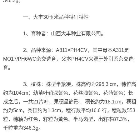
346.3g。
一、大丰30玉米品种特征特性
1、育种者：山西大丰种业有限公司。
2、品种来源：A311×PH4CV，其中母本A311是
MO17/PH6WC杂交选育，父本PH4CV来源于外引系杂交选
育。
3、植株：株型半紧凑，株高约为295.3 cm，穗位高
约为104cm；幼苗叶鞘深紫色，花丝浅紫色，花药紫色；长
成之后，一共21片叶，果穗呈筒形， 穗长约为18.1cm，穗粗
约为5cm，秃顶约为1.3cm，穗行数平均16.6 行，穗粒数553
粒，穗轴为红色，籽粒为黄色、半马齿型，出籽率87.3%，
千粒重为346.3g。