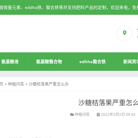
微量元素、eddha铁、螯合铁等并支持肥料产品的定制，欢迎来电，免
氨基酸液
氨基酸螯合物
edhha螯合铁
新闻资
页
»
种植问答
»
沙糖桔落果严重怎么办
沙糖桔落果严重怎
种植问答
2022年3月2日 09:42