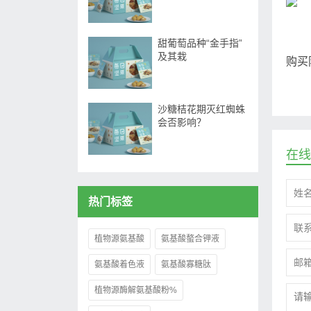
甜葡萄品种“金手指”
及其栽
购买
沙糖桔花期灭红蜘蛛
会否影响？
在线
热门标签
植物源氨基酸
氨基酸螯合钾液
氨基酸着色液
氨基酸寡糖肽
植物源酶解氨基酸粉%