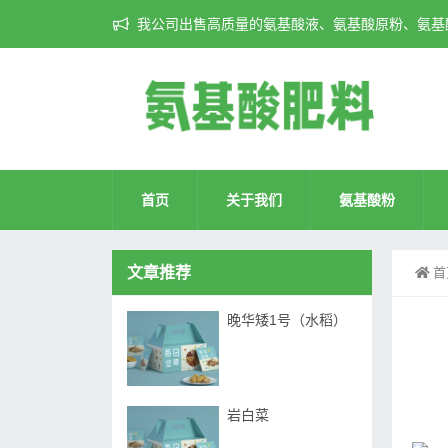
我公司出售高质量的氨基酸液、氨基酸原粉、氨基酸
首页
关于我们
氨基酸粉
文章推荐
首
晚华矮1号（水稻）
岩白菜