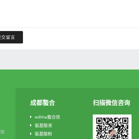
提交留言
成都螯合
扫描微信咨询
edhha螯合铁
氨基酸液
酸微
氨基酸粉