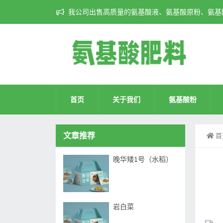
我公司出售高质量的氨基酸液、氨基酸原粉、氨基酸
首页
关于我们
氨基酸粉
文章推荐
首
晚华矮1号（水稻）
岩白菜