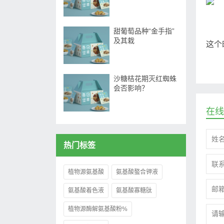
甜葡萄品种“金手指”
及其栽
这个
沙糖桔花期灭红蜘蛛
会否影响？
在线
热门标签
植物源氨基酸
氨基酸螯合钾液
氨基酸着色液
氨基酸寡糖肽
植物源酶解氨基酸粉%