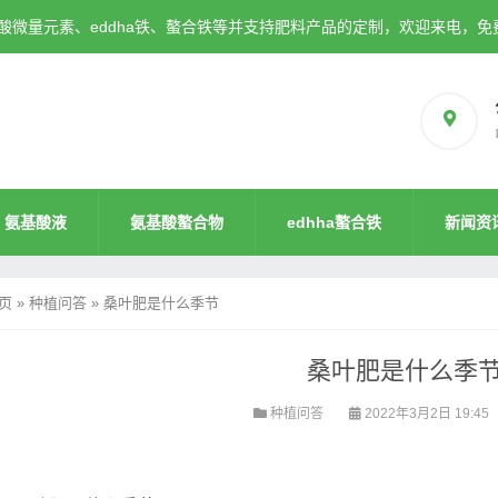
微量元素、eddha铁、螯合铁等并支持肥料产品的定制，欢迎来电，免
氨基酸液
氨基酸螯合物
edhha螯合铁
新闻资
页
»
种植问答
»
桑叶肥是什么季节
桑叶肥是什么季
种植问答
2022年3月2日 19:45