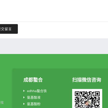
提交留言
成都螯合
扫描微信咨询
edhha螯合铁
氨基酸液
酸微
氨基酸粉