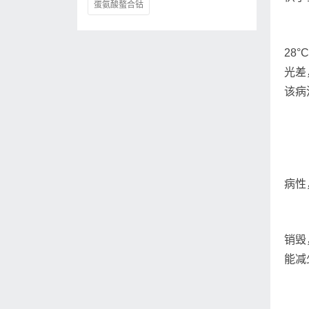
蛋氨酸螯合钴
28
光差
该病
病性
销毁
能减