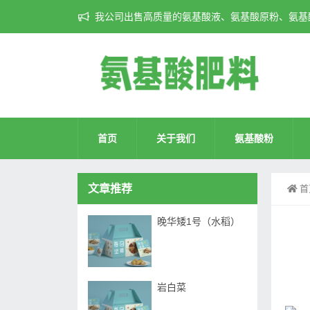
我公司出售高质量的氨基酸液、氨基酸原粉、氨基酸
首页
关于我们
氨基酸粉
文章推荐
首
晚华矮1号（水稻）
岩白菜