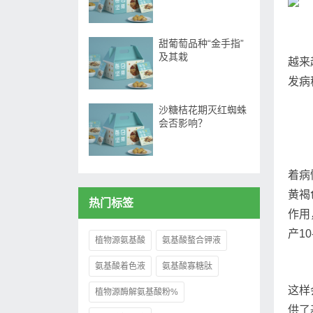
甜葡萄品种“金手指”
及其栽
越来
发病
沙糖桔花期灭红蜘蛛
会否影响？
着病
黄褐
热门标签
作用
产1
植物源氨基酸
氨基酸螯合钾液
氨基酸着色液
氨基酸寡糖肽
这样
植物源酶解氨基酸粉%
供了