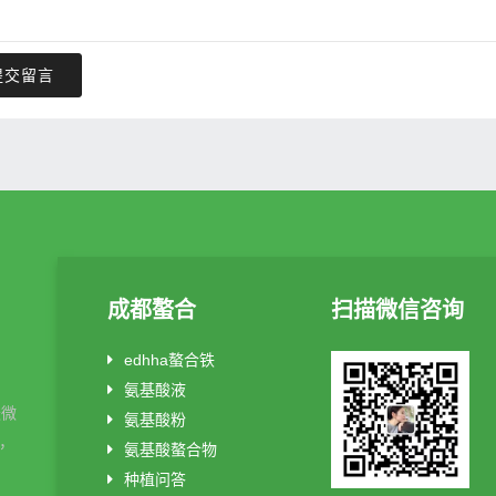
提交留言
成都螯合
扫描微信咨询
edhha螯合铁
氨基酸液
酸微
氨基酸粉
制，
氨基酸螯合物
种植问答