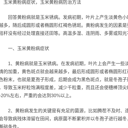
回答黄粉病就是玉米锈病。发病初期，叶片上产生淡黄色小斑
越多，随后成圆形或者椭圆形红褐色锈斑。黄粉病发生的因素是
秸秆没有经过处理直接还田等。高温多湿、连阴雨、多雾或阳光
一、玉米黄粉病症状
1、黄粉病就是玉米锈病。在发病初期，叶片上会产生一些淡
情的加重，黄色斑点就会越来越多，最后形成圆形或者椭圆形红
色粉末，也就是夏孢子形成，后期会成为黑色斑点，就是冬孢子
，导致玉米籽粒饱满程度差，减少千粒重，而且还会使穗棒顶尖
0-20%左右，严重的会达到30%以上。
2、黄粉病发生的关键是有充足的菌源，比如腾茬不及时、连
会导致病残体滞留在田间，病原菌不断累积并以冬孢子进行越冬
基础条件。