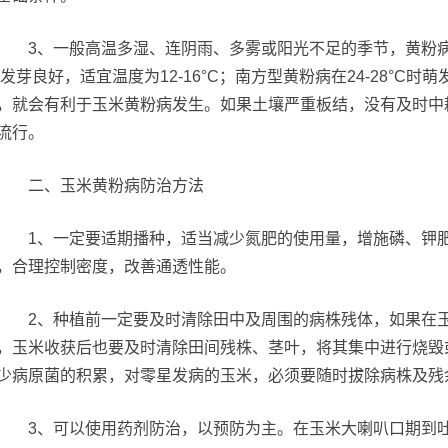
3、一般高温多湿、连阴雨、多雾或阳光不足的季节，黄粉病发
°C发芽良好，适宜温度为12-16°C；南方型黄粉病在24-28°
，就会有利于玉米黄粉病发生。如果土壤严重板结，没有及时中
流行。
二、玉米黄粉病防治方法
1、一定要适期播种，适当减少氮肥的使用量，增施磷、钾肥
，合理控制密度，改善通透性能。
2、种植前一定要及时清除田中及周围的病株残体，如果在玉
，玉米收获后也要及时清除田间残株、茎叶，将其集中进行烧毁
少病原菌的积累，对零星发病的玉米，必须要随时拔除病株及残
3、可以使用药剂防治，以预防为主。在玉米大喇叭口期到吐