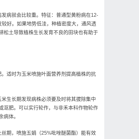
病就会比较重。特征：普通型黄粉病在12-
C时萌发较好。如果地势低洼，种植密度大，通风透
耕松土导致植株生长发育不良的田块也有助于
。适时为玉米喷施叶面营养剂提高植株的抗
米生长期发现病株必须要及时将其拔除集中
或沤肥。可以实行轮作，与非禾本科作物轮作
余病体。
丝期，喷施五娟（25%吡唑醚菌酯）能有效