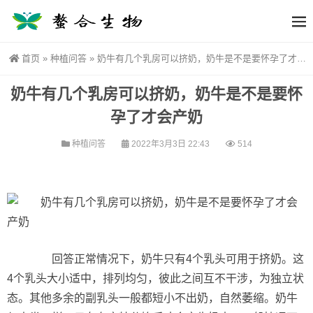
首页
»
种植问答
»
奶牛有几个乳房可以挤奶，奶牛是不是要怀孕了才会产奶
奶牛有几个乳房可以挤奶，奶牛是不是要怀
孕了才会产奶
种植问答
2022年3月3日 22:43
514
回答正常情况下，奶牛只有4个乳头可用于挤奶。这
4个乳头大小适中，排列均匀，彼此之间互不干涉，为独立状
态。其他多余的副乳头一般都短小不出奶，自然萎缩。奶牛