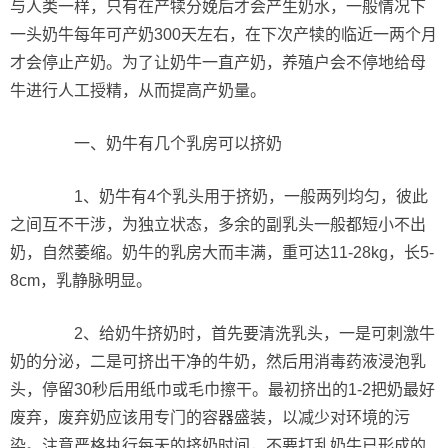
与人类一样，只有在产犊分娩后才会产生奶水，一般情况下
一头奶牛每年可产奶300天左右，在下次产犊的临近一两个月
才会停止产奶。为了让奶牛一直产奶，养殖户会不停地给母
牛进行人工授精，从而提高产奶量。
一、奶牛有几个乳房可以挤奶
1、奶牛有4个乳头用于挤奶，一般两列均匀，彼此
之间互不干涉，为独立状态，多余的副乳头一般都短小不出
奶，自然萎缩。奶牛的乳房大而丰满，重可达11-28kg，长5-
8cm，乳静脉明显。
2、给奶牛挤奶时，首先要清洗乳头，一是可刺激牛
奶的分泌，二是可挤出干净的牛奶，然后用消毒药液浸泡乳
头，停留30秒后用纸巾或毛巾擦干。最初挤出的1-2把奶最好
废弃，废弃奶应该用专门的容器盛装，以减少对环境的污
染。注意严格执行每天的挤奶时间，不要打乱奶牛已形成的