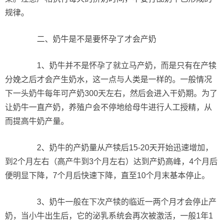
规律。
二、奶牛是不是要怀孕了才会产奶
1、奶牛并不是怀孕了就立马产奶，而是只有在产犊
分娩之后才会产生奶水，这一点与人类是一样的。一般情况
下一头奶牛每年可产奶300天左右，然后会进入干奶期。为了
让奶牛一直产奶，养殖户会不停地给母牛进行人工授精，从
而提高牛奶产量。
2、奶牛的产奶量从产犊后15-20天开始迅速增加，
到2个月左右（高产牛到3个月左右）达到产奶高峰，4个月后
便明显下降，7个月后快速下降，直至10个月末基本停止。
3、奶牛一般在下次产犊的临近一两个月才会停止产
奶，当小牛出生后，它的泌乳系统会再次被激活，一般1年1