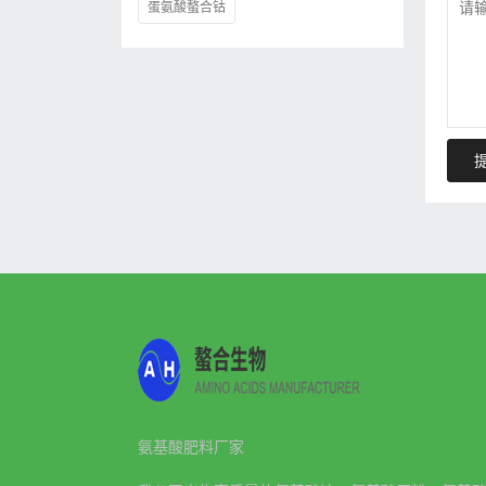
蛋氨酸螯合钴
氨基酸肥料厂家