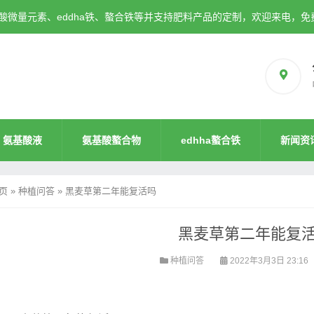
微量元素、eddha铁、螯合铁等并支持肥料产品的定制，欢迎来电，免
氨基酸液
氨基酸螯合物
edhha螯合铁
新闻资
页
»
种植问答
»
黑麦草第二年能复活吗
黑麦草第二年能复
种植问答
2022年3月3日 23:16