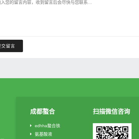
提交留言
成都螯合
扫描微信咨询
edhha螯合铁
氨基酸液