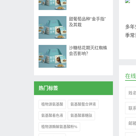
甜葡萄品种“金手指”
及其栽
多年
季常
沙糖桔花期灭红蜘蛛
会否影响？
在线
热门标签
植物源氨基酸
氨基酸螯合钾液
氨基酸着色液
氨基酸寡糖肽
植物源酶解氨基酸粉%