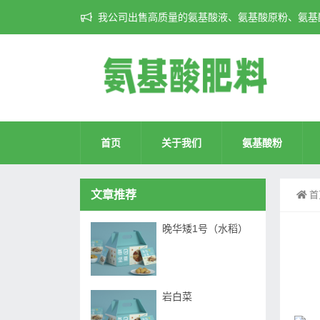
我公司出售高质量的氨基酸液、氨基酸原粉、氨基酸
首页
关于我们
氨基酸粉
文章推荐
首
晚华矮1号（水稻）
岩白菜