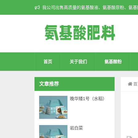
我公司出售高质量的氨基酸液、氨基酸原粉、氨基酸
首页
关于我们
氨基酸粉
文章推荐
首
晚华矮1号（水稻）
岩白菜