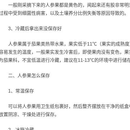
一般刚采摘下来的人参果都是黄色的，闻起来还有股非常明显
过程中受到细菌性病害，以及土壤养分比例失衡等原因导致的。
3、冷藏后拿出来没保存好
人参果属于茄果类热带水果，果实低于11℃（果实的成熟度
容易发生的温度，一般果实发生冷害后，即使果肉没有变色，果
为茄果科，不宜低温进行冷藏，建议在11-13℃的环境中进行储
二、人参果怎么保存
1、常温保存
可以将人参果用卫生纸包裹好，然后整齐摆放在干净的纸盒中
放置阴凉、干燥处进行保存。
2、冰箱冷藏