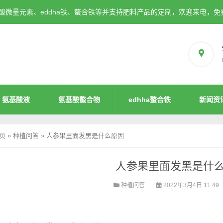
微量元素、eddha铁、螯合铁等并支持肥料产品的定制，欢迎来电，免
氨基酸液
氨基酸螯合物
edhha螯合铁
新闻资
页
»
种植问答
»
人参果里面发黑是什么原因
人参果里面发黑是什
种植问答
2022年3月4日 11:49