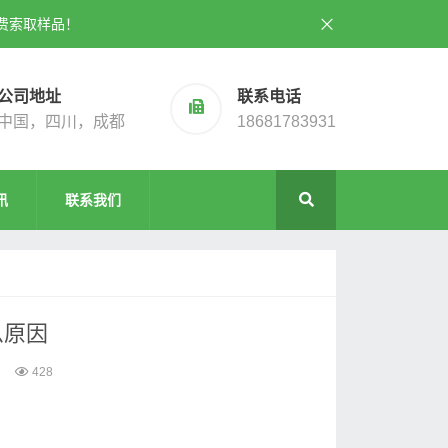
费索取样品！
公司地址
联系电话
中国，四川，成都
18681783931
讯
联系我们
么原因
428