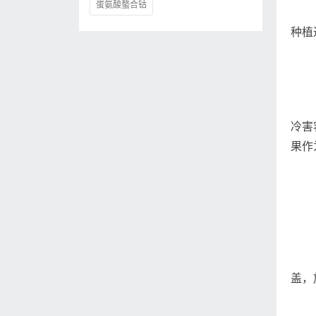
蛋氨酸螯合钴
种植
冷害
果作
盖，