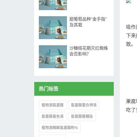
甜葡萄品种“金手指”
及其栽
吸作
下来
致。
沙糖桔花期灭红蜘蛛
会否影响？
热门标签
果腐
植物源氨基酸
氨基酸螯合钾液
吃了
氨基酸着色液
氨基酸寡糖肽
植物源酶解氨基酸粉%