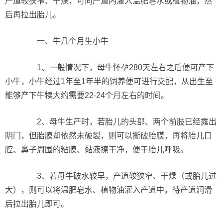
产道较狭窄、干燥，可向产道内灌入温肥皂水或植物油，然
后再拉出胎儿。
一、牛几个月生小牛
1、一般情况下，母牛怀孕280天左右之后便可产下
小牛，小牛经过1年至1年半的饲养便可进行交配，从出生至
能够产下牛犊大约需要22-24个月左右的时间。
2、母牛生产时，若胎儿的头部、两个前肢已经露出
阴门，但胎膜却依然未破裂，则可以撕破胎膜，再将胎儿口
腔、鼻子周围的粘膜、黏液擦干净，便于胎儿呼吸。
3、若母牛破水较早，产道较狭窄、干燥（或胎儿过
大），则可以将温肥皂水、植物油灌入产道中，待产道润滑
后拉出胎儿即可。