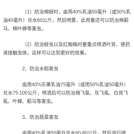
（1）防治棉蚜时，亩用40%乳油50毫升（或50%乳
油40毫升）兑水60公斤，然后喷雾，此用量还可以防治棉蓟
马、棉叶蝉等害虫。
（2）防治蚜虫以及红蜘蛛时要重点喷洒叶背，使药
液接触虫体，这样可以达到更好的效果。
2、防治水稻害虫
亩用40%乐果乳油75毫升（或用50%乳油50毫升）
兑水75-100公斤，喷洒后可以防治褐飞虱、灰飞虱、白背飞
虱、叶蝉、蓟马等害虫。
3、防治蔬菜害虫
亩用40%乳油50毫升兑水60-80公斤，然后进行喷