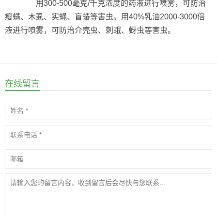
用300-500毫克/千克浓度的药液进行喷雾，可防治
瘿螨、木虱、实蝇、盲蝽等害虫。用40%乳油2000-3000倍
液进行喷雾，可防治介壳虫、刺蛾、蚜虫等害虫。
在线留言