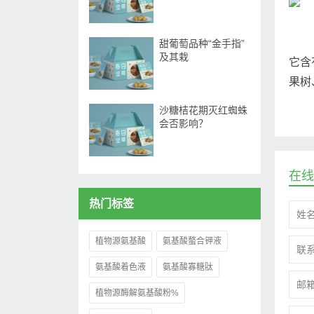
甜葡萄品种“金手指”
及其栽
它含
果树
沙糖桔花期灭红蜘蛛
会否影响？
在线
热门标签
植物源氨基酸
氨基酸螯合钾液
氨基酸着色液
氨基酸寡糖肽
植物源酶解氨基酸粉%