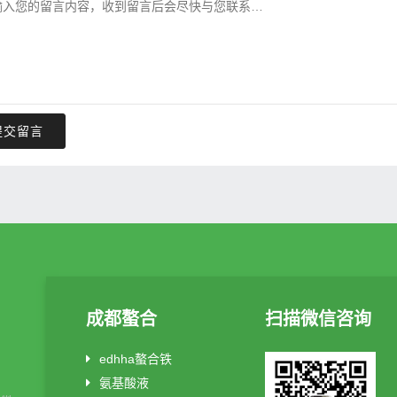
提交留言
成都螯合
扫描微信咨询
edhha螯合铁
氨基酸液