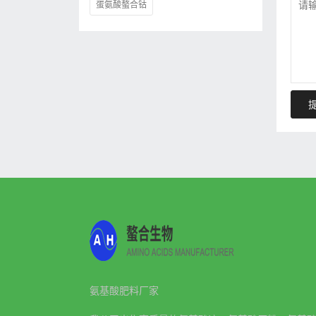
蛋氨酸螯合钴
氨基酸肥料厂家