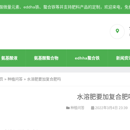
微量元素、eddha铁、螯合铁等并支持肥料产品的定制，欢迎来电，免
氨基酸液
氨基酸螯合物
edhha螯合铁
新闻资
页
»
种植问答
»
水溶肥要加复合肥吗
水溶肥要加复合肥
种植问答
2022年3月4日 23:39