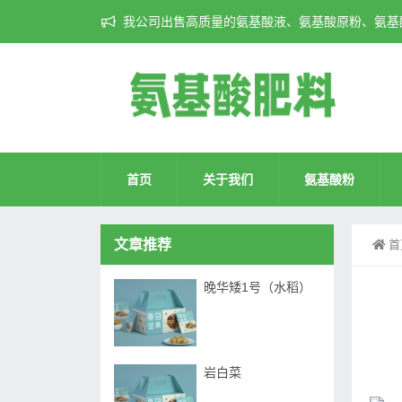
我公司出售高质量的氨基酸液、氨基酸原粉、氨基酸
首页
关于我们
氨基酸粉
文章推荐
首
晚华矮1号（水稻）
岩白菜