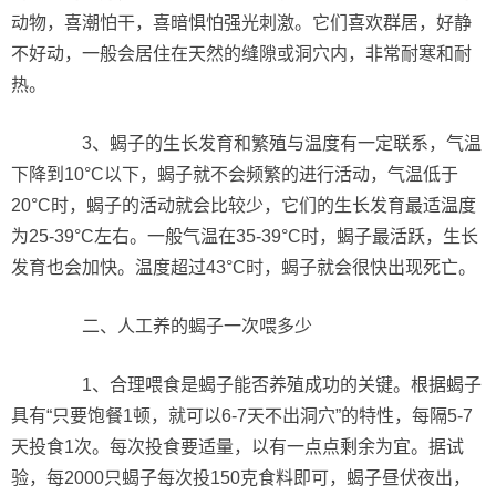
动物，喜潮怕干，喜暗惧怕强光刺激。它们喜欢群居，好静
不好动，一般会居住在天然的缝隙或洞穴内，非常耐寒和耐
热。
3、蝎子的生长发育和繁殖与温度有一定联系，气温
下降到10°C以下，蝎子就不会频繁的进行活动，气温低于
20°C时，蝎子的活动就会比较少，它们的生长发育最适温度
为25-39°C左右。一般气温在35-39°C时，蝎子最活跃，生长
发育也会加快。温度超过43°C时，蝎子就会很快出现死亡。
二、人工养的蝎子一次喂多少
1、合理喂食是蝎子能否养殖成功的关键。根据蝎子
具有“只要饱餐1顿，就可以6-7天不出洞穴”的特性，每隔5-7
天投食1次。每次投食要适量，以有一点点剩余为宜。据试
验，每2000只蝎子每次投150克食料即可，蝎子昼伏夜出，