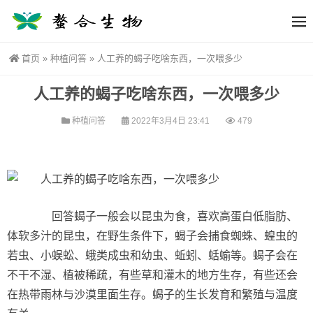
首页
»
种植问答
»
人工养的蝎子吃啥东西，一次喂多少
人工养的蝎子吃啥东西，一次喂多少
种植问答
2022年3月4日 23:41
479
回答蝎子一般会以昆虫为食，喜欢高蛋白低脂肪、
体软多汁的昆虫，在野生条件下，蝎子会捕食蜘蛛、蝗虫的
若虫、小蜈蚣、蛾类成虫和幼虫、蚯蚓、蛞蝓等。蝎子会在
不干不湿、植被稀疏，有些草和灌木的地方生存，有些还会
在热带雨林与沙漠里面生存。蝎子的生长发育和繁殖与温度