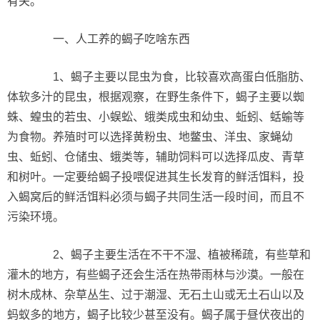
有关。
一、人工养的蝎子吃啥东西
1、蝎子主要以昆虫为食，比较喜欢高蛋白低脂肪、
体软多汁的昆虫，根据观察，在野生条件下，蝎子主要以蜘
蛛、蝗虫的若虫、小蜈蚣、蛾类成虫和幼虫、蚯蚓、蛞蝓等
为食物。养殖时可以选择黄粉虫、地鳖虫、洋虫、家蝇幼
虫、蚯蚓、仓储虫、蛾类等，辅助饲料可以选择瓜皮、青草
和树叶。一定要给蝎子投喂促进其生长发育的鲜活饵料，投
入蝎窝后的鲜活饵料必须与蝎子共同生活一段时间，而且不
污染环境。
2、蝎子主要生活在不干不湿、植被稀疏，有些草和
灌木的地方，有些蝎子还会生活在热带雨林与沙漠。一般在
树木成林、杂草丛生、过于潮湿、无石土山或无土石山以及
蚂蚁多的地方，蝎子比较少甚至没有。蝎子属于昼伏夜出的