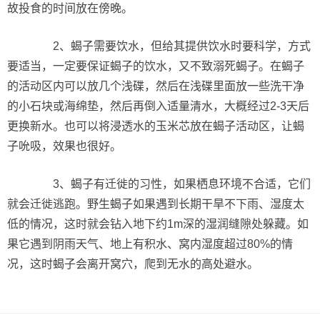
故投食的时间放在傍晚。
2、蝎子需要饮水，但给其提供饮水时要科学，方式
要适当，一定要保证蝎子的饮水，又不致溺死蝎子。在蝎子
的活动区内可以放几个浅碟，然后在浅碟里面放一些洗干净
的小石块或海绵垫，然后再倒入适量清水，大概经过2-3天后
更换新水。也可以将浸透水的玉米芯放在蝎子活动区，让蝎
子吮吸，效果也很好。
3、蝎子有迁徙的习性，如果栖息环境不合适，它们
就会迁徙逃跑。野生蝎子如果遇到长期干旱不下雨、湿度太
低的情况，这时就会钻入地下约1m深的湿润缝隙处躲藏。如
果它遇到阴雨天气、地上有积水、窝内湿度超过80%的情
况，这时蝎子会离开窝穴，爬到无水的高处避水。