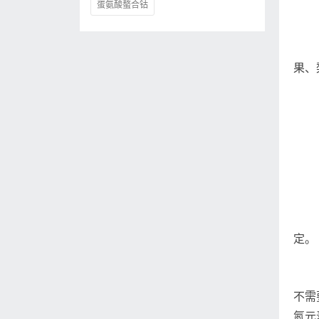
蛋氨酸螯合钴
果、
定。
不需
氮元