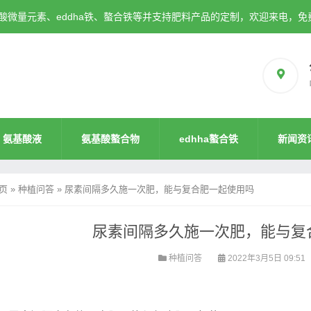
微量元素、eddha铁、螯合铁等并支持肥料产品的定制，欢迎来电，免
氨基酸液
氨基酸螯合物
edhha螯合铁
新闻资
页
»
种植问答
»
尿素间隔多久施一次肥，能与复合肥一起使用吗
尿素间隔多久施一次肥，能与复
种植问答
2022年3月5日 09:51