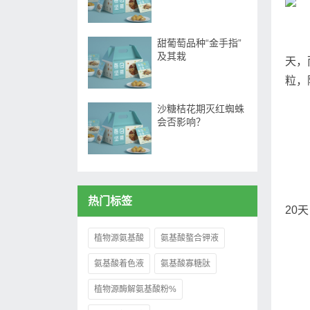
甜葡萄品种“金手指”
及其栽
天，
粒，
沙糖桔花期灭红蜘蛛
会否影响？
热门标签
20
植物源氨基酸
氨基酸螯合钾液
氨基酸着色液
氨基酸寡糖肽
植物源酶解氨基酸粉%