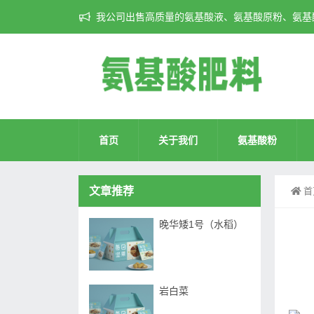
我公司出售高质量的氨基酸液、氨基酸原粉、氨基酸
首页
关于我们
氨基酸粉
文章推荐
首
晚华矮1号（水稻）
岩白菜