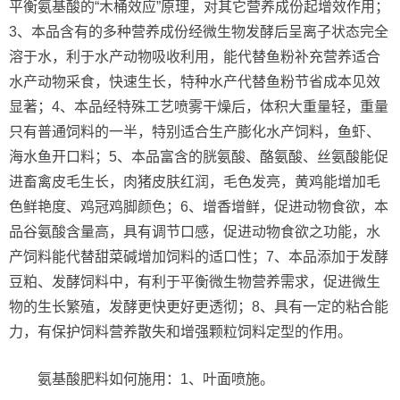
平衡氨基酸的“木桶效应”原理，对其它营养成份起增效作用；
3、本品含有的多种营养成份经微生物发酵后呈离子状态完全
溶于水，利于水产动物吸收利用，能代替鱼粉补充营养适合
水产动物采食，快速生长，特种水产代替鱼粉节省成本见效
显著；4、本品经特殊工艺喷雾干燥后，体积大重量轻，重量
只有普通饲料的一半，特别适合生产膨化水产饲料，鱼虾、
海水鱼开口料；5、本品富含的胱氨酸、酪氨酸、丝氨酸能促
进畜禽皮毛生长，肉猪皮肤红润，毛色发亮，黄鸡能增加毛
色鲜艳度、鸡冠鸡脚颜色；6、增香增鲜，促进动物食欲，本
品谷氨酸含量高，具有调节口感，促进动物食欲之功能，水
产饲料能代替甜菜碱增加饲料的适口性；7、本品添加于发酵
豆粕、发酵饲料中，有利于平衡微生物营养需求，促进微生
物的生长繁殖，发酵更快更好更透彻；8、具有一定的粘合能
力，有保护饲料营养散失和增强颗粒饲料定型的作用。
氨基酸肥料如何施用：1、叶面喷施。