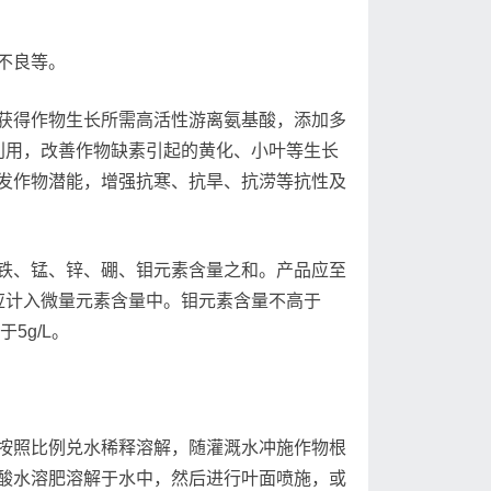
不良等。
获得作物生长所需高活性游离氨基酸，添加多
利用，改善作物缺素引起的黄化、小叶等生长
发作物潜能，增强抗寒、抗旱、抗涝等抗性及
铁、锰、锌、硼、钼元素含量之和。产品应至
素均应计入微量元素含量中。钼元素含量不高于
5g/L。
按照比例兑水稀释溶解，随灌溉水冲施作物根
酸水溶肥溶解于水中，然后进行叶面喷施，或