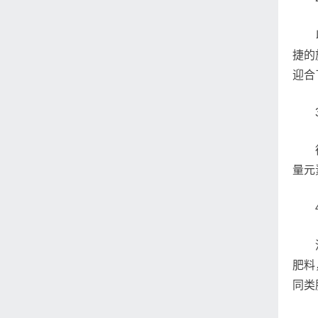
捷的
迎合
量元
肥料
同类