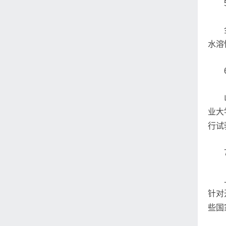
水溶
业大
行试
针对
些国