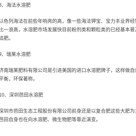
8、海法水溶肥
以色列海法在前些年响亮的高，像一些海法钾宝、宝力丰业界经
比一浪高，水溶肥市场发展快目前粉剂类和颗粒类的已经基本普
追肥。
9、瑞莱水溶肥
济南瑞莱肥料有限公司是引进美国的进口水溶肥牌子，这样做自
平衡、环保著称。
10、深圳芭田水溶肥
深圳市芭田生态工程股份有限公司前身还是以复合肥这些大肥为
芭田自身也在向水溶肥、微生物肥等靠近演变。