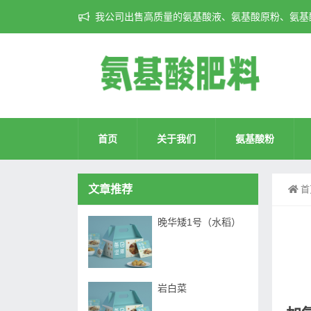
我公司出售高质量的氨基酸液、氨基酸原粉、氨基酸
首页
关于我们
氨基酸粉
文章推荐
首
晚华矮1号（水稻）
岩白菜