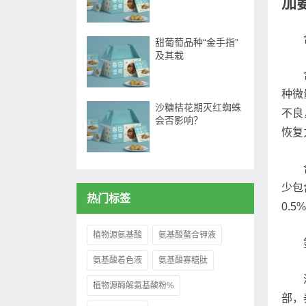
加
甜葡萄品种“金手指”
及其栽
种微
沙糖桔花期灭红蜘蛛
不良
会否影响？
恢复
少包
热门标签
0.
植物源氨基酸
氨基酸螯合钾液
氨基酸着色液
氨基酸寡糖肽
植物源酶解氨基酸粉%
部，