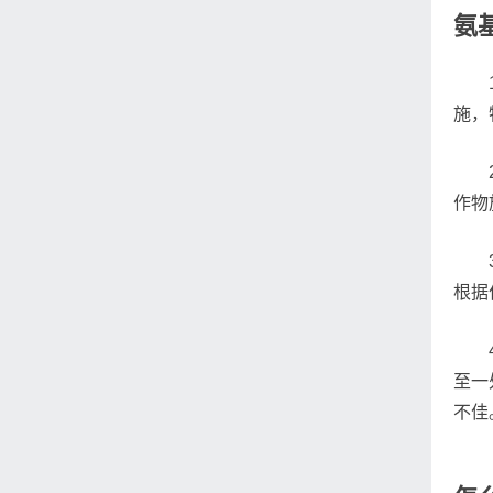
氨
施，
作物
根据
至一
不佳