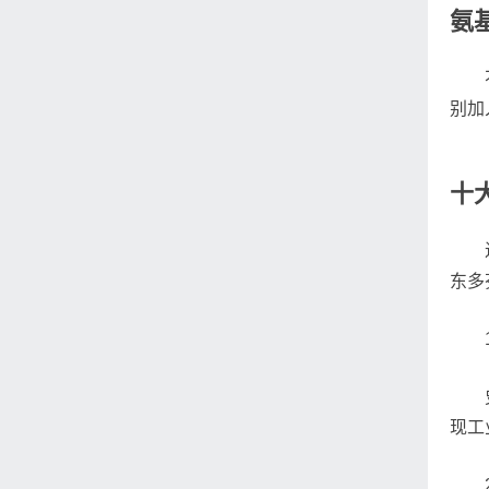
氨
别加
十
东多
现工