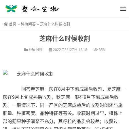
首页
»
种植问答
»
芝麻什么时候收割
芝麻什么时候收割
种植问答
2022年3月27日 12:18
358
回答春芝麻一般在8月中下旬成熟后收割，夏芝麻一
般在9月上旬成熟后收割，秋芝麻一般在9月下旬成熟后收
割。一般情况下，同一产区的芝麻成熟后的收割时间还与施
肥量、种植密度、品种特征等有关。收获时期过早，植株上
部的蒴果种子灌浆不充分，其籽粒的品质会较差；收获过