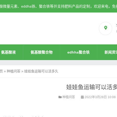
微量元素、eddha铁、螯合铁等并支持肥料产品的定制，欢迎来电，免
氨基酸液
氨基酸螯合物
edhha螯合铁
新闻资
页
»
种植问答
»
娃娃鱼运输可以活多久
娃娃鱼运输可以活
种植问答
2022年3月28日 10:08