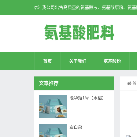
我公司出售高质量的氨基酸液、氨基酸原粉、氨基酸
首页
关于我们
氨基酸粉
文章推荐
首
晚华矮1号（水稻）
岩白菜