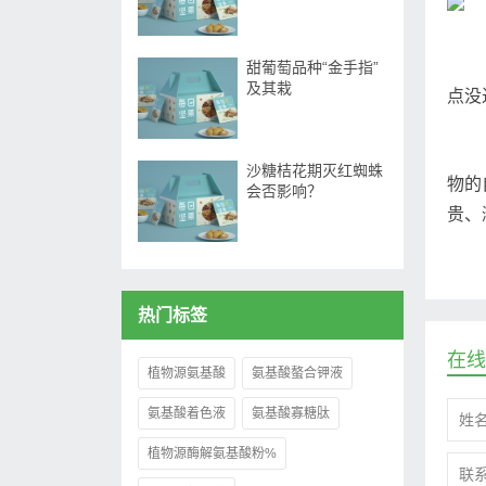
甜葡萄品种“金手指”
及其栽
点没
沙糖桔花期灭红蜘蛛
物的
会否影响？
贵、
热门标签
在线
植物源氨基酸
氨基酸螯合钾液
氨基酸着色液
氨基酸寡糖肽
植物源酶解氨基酸粉%